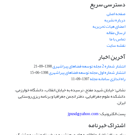
دسترسی سریع
صفحه اصلی
درباره نشریه
اعضای هیات تحریریه
ارسال مقاله
تماس با ما
نقشه سایت
آخرین اخبار
انتشار شماره 2 مجله توسعه فضاهای پیراشهری
1398-09-21
انتشار شماره اول مجله توسعه فضاهای پیراشهری
1398-06-15
راه اندازی سامانه مجله
1397-09-11
نشانی: خیابان شهید مفتح، نرسیده به خیابان انقلاب، دانشگاه خوارزمی،
دانشکده علوم جغرافیایی، دفتر انجمن جغرافیا و برنامه ریزی روستایی
ایران.
پست الکترونیک:
jpusd@yahoo.com
اشتراک خبرنامه
برای دریافت اخبار و اطلاعیه های مهم نشریه در خبرنامه نشریه مشترک