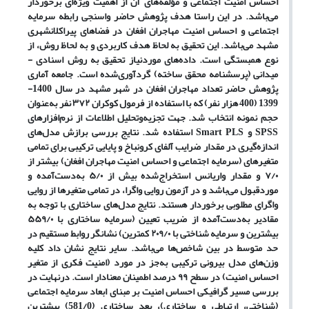
احساس امنیت اجتماعی و مؤلفه‌های آن از اهمیت ویژه‌ای برخوردار
می‌باشد. در این راستا هدف پژوهش حاضر واسنجی رابطه سرمایه
اجتماعی و احساس امنیت مهاجران افغان در فضاهای پیراکلانشهری
مشهد می‌باشد. این تحقیق به لحاظ هدف کاربردی و به لحاظ روش، از
نوع همبستگی است. داده‌های موردنیاز تحقیق به روش اسنادی -
میدانی (پرسشنامه محقق ساخته) گردآوری‌شده است. جامعه آماری
پژوهش حاضر تعداد مهاجران افغان در شهر مشهد در سال 1400-
1399 (400 هزار نفر) که با استفاده از فرمول کوکران ۳۷۲ نفر به‌عنوان
حجم نمونه انتخاب شد. جهت تجزیه‌وتحلیل اطلاعات از نرم‌افزارهای
SPSS و Smart PLS استفاده شد. نتایج بررسی برازش مدل‌های
اندازه‌گیری در مقدار ضرایب آلفای کرونباخ و پایایی ترکیبی برای تمامی
متغیرهای (سرمایه اجتماعی و احساس امنیت مهاجران افغان) بیشتر از
۷/۰ و مقدار واریانس استخراج‌شده بیش از ۵/۰ به‌دست‌آمده و
موردقبول می‌باشد و در آزمون روایی واگرا، در تمامی متغیرها از روایی
واگرای مطلوبی برخوردار هستند. نتایج مدل‌های ساختاری با توجه به
مقادیر به‌دست‌آمده از ضریب تعیین (سرمایه ساختاری با ۵۵۹/۰
بیشترین و سرمایه شناختی با ۲۰۹/۰ کمترین) نشانگر روابط مستقیم در
حد متوسط در بین شاخص‌ها می‌باشد. سایر نتایج نشان داد کلیه
وزن‌های مدل بیرونی ترکیبی به‌جز در مورد (امنیت فکری از متغیر
احساس امنیت) در سطح ۹۹ درصد اطمینان معنادار است. درنهایت در
بررسی مسیر گرافیکی احساس امنیت بر مبنای ابعاد سرمایه اجتماعی
(شناختی، ارتباطی و ساختاری)، بعد ساختاری (581/0) بیشترین