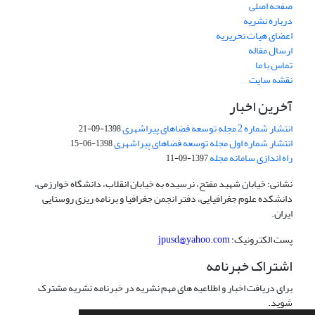
صفحه اصلی
درباره نشریه
اعضای هیات تحریریه
ارسال مقاله
تماس با ما
نقشه سایت
آخرین اخبار
انتشار شماره 2 مجله توسعه فضاهای پیراشهری
1398-09-21
انتشار شماره اول مجله توسعه فضاهای پیراشهری
1398-06-15
راه اندازی سامانه مجله
1397-09-11
نشانی: خیابان شهید مفتح، نرسیده به خیابان انقلاب، دانشگاه خوارزمی،
دانشکده علوم جغرافیایی، دفتر انجمن جغرافیا و برنامه ریزی روستایی
ایران.
پست الکترونیک:
jpusd@yahoo.com
اشتراک خبرنامه
برای دریافت اخبار و اطلاعیه های مهم نشریه در خبرنامه نشریه مشترک
شوید.