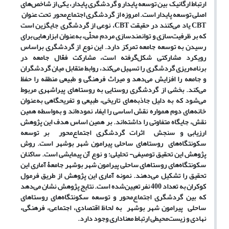
ارتباط ارگانیک بین توسعه پایدار و گردشگری پایدار، یکی از شاخص‌های
اصلی توسعه پایدار است. امروزه از گردشگری اجتماع‌محور تحت عنوان
CBT یاد می‌کنند در حقیقت CBT، نوعی از گردشگری جایگزین است
که بر ظرفیت‌سازی و توانمندسازی مردم محلّی، به‌عنوان ابزارهایی برای
رسیدن به توسعه جامعه تمرکز دارد. این نوع از گردشگری براساس
رویکرد مشارکتی شکل‌گرفته است، مشارکت فعّال جامعه در
برنامه‌ریزی گردشگری را تسهیل می‌کند، روابط متقابل میان گردشگران
و جامعه را افزایش می‌دهد و میراث فرهنگی و طبیعی منطقه را حفظ
می‌کند. بخشی از گردشگری روستایی به روستاهای پیراشهری مربوط
می‌شود که به دلیل جاذبه‌های تاریخی، طبیعی و تفریحگاهی به‌عنوان
خانه‌های دوم همواره نقش اساسی را ایفاء نموده‌اند و به‌واسطه همین
نقش، جایگاه متفاوتی را داشته‌اند. بر همین اساس هدف این پژوهش
ارزیابی و سنجش اثرات گردشگری اجتماع‌محور بر توسعه
سکونتگاه‌های روستاهای ساحلی پیرامون شهر بوشهر است. روش
پژوهش این تحقیق توصیفی- تحلیلی؛ و نوع آن پیمایشی است. ساکنان
سکونتگاه‌های روستاهای ساحلی پیرامون شهر بوشهر جامعۀ آماری این
تحقیق را تشکیل می‌دهند. نمونه آماری این پژوهش از طریق فرمول
کوکران به تعداد 400 نفر تعیین‌شده است. نتایج پژوهش نشان می‌دهد
که بین گردشگری اجتماع‌محور و توسعه سکونتگاه‌های روستاهای
ساحلی پیرامون شهر بوشهر به لحاظ اقتصادی، اجتماعی، فرهنگی،
نهادی و زیست‌محیطی ارتباط معناداری وجود دارد.