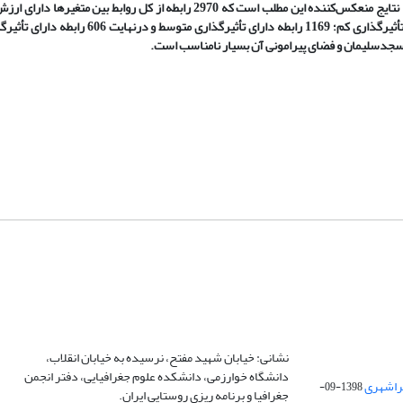
هدفمند انتخاب‌شده‌اند. جهت تجزیه‌وتحلیل متغیرها از میک مک استفاده شد. نتایج منعکس‌کننده این مطلب است که 2970 رابطه از ک
بوده‌اند. از مجموع روابط 2970، حدود 55 رابطه بدون تأثیر؛ 1195 رابطه دارای تأثیرگذاری کم؛ 1169 ر
مسجدسلیمان و فضای پیرامونی آن بسیار نامناسب است.
نشانی: خیابان شهید مفتح، نرسیده به خیابان انقلاب،
دانشگاه خوارزمی، دانشکده علوم جغرافیایی، دفتر انجمن
1398-09-
جغرافیا و برنامه ریزی روستایی ایران.