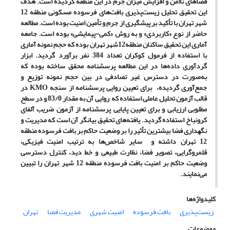
فضاهای ناامن و افزایش میزان جرم در این منطقه گردیده است. هدف
این تحقیق تحلیل زیست‌پذیری بافت‌های فرسوده مسکونی منطقه 12
شهر تهران با تأکید بر پیشگیری از جرم و تأمین امنیت بوده است. مطالعه
حاضر از نوع «کاربردی» و به روش «کمی-پیمایشی» بوده است. جامعه
آماری این تحقیق ساکنان منطقه12شهر تهران بوده که حجم نمونه آماری
با استفاده از فرمول کوکران تعداد 384 نفر برآورد گردید. ابزار
گردآوری داده‌ها در این مطالعه پرسشنامه محقق ساخته بوده که
به‌صورت در دسترس غیر تصادفی در بین حجم نمونه توزیع و
جمع‌آوری گردیده، برای تعیین روایی پرسشنامه از سنجه KMO در
قالب آزمون تحلیل عاملی استفاده که روایی آن به مقدار 83/0 و در سطح
مطلوبی ارزیابی و برای تعیین پایایی پرسشنامه از آزمون ضریب آلفای
کرونباخ استفاده گردید. یافته‌های تحقیق بیانگر آن است که ﻣﺪﯾﺮﯾﺖ و
ﻧﮕﻬﺪاری ﻓﻀﺎ ﺑﯿﺸﺘﺮﯾﻦ تأثیر را ﺑﺮ وﺿﻌﯿﺖ ﺣﺎﮐﻢ ﺑﺮ ﺑﺎﻓﺖ ﻓﺮﺳﻮده منطقه
12 تهران داشته و ﺳﺎﯾﺮ شاخص‌ها ﺑﻪ ﺗﺮﺗﯿﺐ اﻣﻨﯿﺖ ﻓﯿﺰﯾﮑﯽ،
ﻗﻠﻤﺮوﮔﺮاﯾﯽ، ﺗﺼﻮﯾﺮ ﻓﻀﺎ، ﻧﻈﺎرت ﻃﺒﯿﻌﯽ و ﺧﻂ دﯾﺪ، ﮐﻨﺘﺮل دﺳﺘﺮﺳﯽ
وﺿﻌﯿﺖ ﺣﺎﮐﻢ ﺑﺮ اﻣﻨﯿﺖ ﺑﺎﻓﺖ ﻓﺮﺳﻮده منطقه 12 شهر تهران را ﺗﺒﯿﯿﻦ
می‌نمایند.
کلیدواژه‌ها
زیست‌پذیری
بافت فرسوده
امنیت شهری
مدیریت فضا
تهران
موضوعات