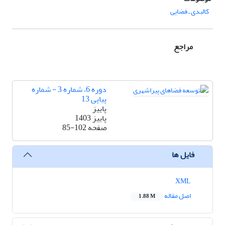
کالبدی ـ فضایی
مراجع
دوره 6، شماره 3 - شماره
پیاپی 13
پاییز
پاییز 1403
صفحه
85-102
فایل ها
XML
اصل مقاله
1.88 M