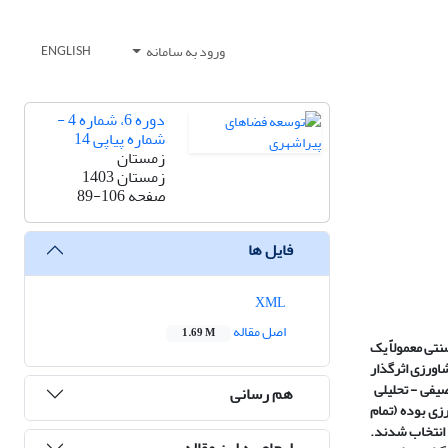
ورود به سامانه
ENGLISH
دوره 6، شماره 4 -
شماره پیاپی 14
زمستان
زمستان 1403
صفحه
89-106
فایل ها
XML
اصل مقاله
1.69 M
تی معمولاً یک
اورزی اثرگذار
صیفی - تحلیلی
هم رسانی
لیت­های خرد کشاورزی بوده (تمام
میه­ای انتخاب شدند.
ارجاع به این مقاله