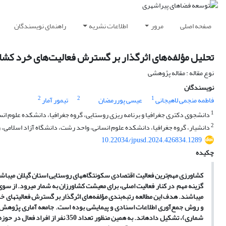
صفحه اصلی
مرور
اطلاعات نشریه
راهنمای نویسندگان
تحلیل مؤلفه‌های اثرگذار بر گسترش فعالیت‌های خرد کش
نوع مقاله : مقاله پژوهشی
نویسندگان
2
2
1
فاطمه منجمی لاهیجانی
عیسی پوررمضان
تیمور آمار
1
دانشجوی دکتری جغرافیا و برنامه ریزی روستایی، گروه جغرافیا، دانشکده علوم انس
2
دانشیار، گروه جغرافیا، دانشکده علوم انسانی، واحد رشت، دانشگاه آزاد اسلامی، 
10.22034/jpusd.2024.426834.1289
چکیده
کشاورزی مهم‌ترین فعالیت اقتصادی سکونتگاه­های روستایی استان گیلان می­باشد
گزینه مهم در کنار فعالیت اصلی، برای معیشت کشاورزان به شمار می­رود. از سوی
می­باشند. هدف این مطالعه رتبه‌بندی مؤلفه‌های اثرگذار بر گسترش فعالیت­ها
شماری)، تشکیل داده­اند. به همین من