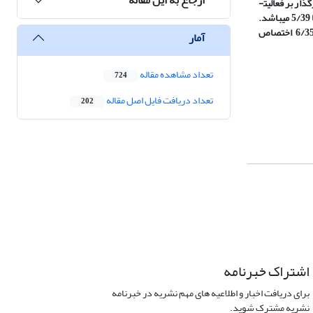
برای تجزیه‌وتحلیل اطلاعات از آزمون فریدمن و برای بررسی معنی‌دار بودن مؤلفه‌های موردبررسی از آزمون t استفاده شد. یافته­های نشان داد که درمجموع 55 مؤلفه اثرگذار بر فعالیت­
های خرد کشاورزی در آستانه اشرفیه شناسایی شدند که دارای قابلیت رتبه‌بندی هستند. بالاترین اولویت مرتبط با تکنولوژی و مکانیزاسیون با میانگین رتبه­ای برابر با 5/39 می­باشد.
رتبه دوم مرتبط با بهبود بازدهی با میانگین رتبه 4/38، رتبه سوم با 6/36 مرتبط با درآمد می­باشد. همچنین رتبه چهارم به استفاده از تسهیلات با میانگین رتبه­ای برابر 6/35 اختصاص
آمار
تعداد مشاهده مقاله
724
تعداد دریافت فایل اصل مقاله
202
اشتراک خبرنامه
برای دریافت اخبار و اطلاعیه های مهم نشریه در خبرنامه
نشریه مشترک شوید.