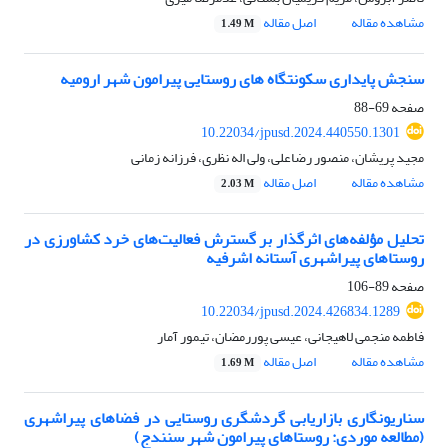
مشاهده مقاله
اصل مقاله
1.49 M
سنجش پایداری سکونتگاه های روستایی پیرامون شهر ارومیه
صفحه
69-88
10.22034/jpusd.2024.440550.1301
مجید پریشان، منصور رضاعلی، ولی اله نظری، فرزانه زمانی
مشاهده مقاله
اصل مقاله
2.03 M
تحلیل مؤلفه‌های اثرگذار بر گسترش فعالیت‌های خرد کشاورزی در
روستاهای پیراشهری آستانه اشرفیه
صفحه
89-106
10.22034/jpusd.2024.426834.1289
فاطمه منجمی لاهیجانی، عیسی پوررمضان، تیمور آمار
مشاهده مقاله
اصل مقاله
1.69 M
سناریونگاری بازاریابی گردشگری روستایی در فضاهای پیراشهری
(مطالعه موردی: روستاهای پیرامون شهر سنندج)