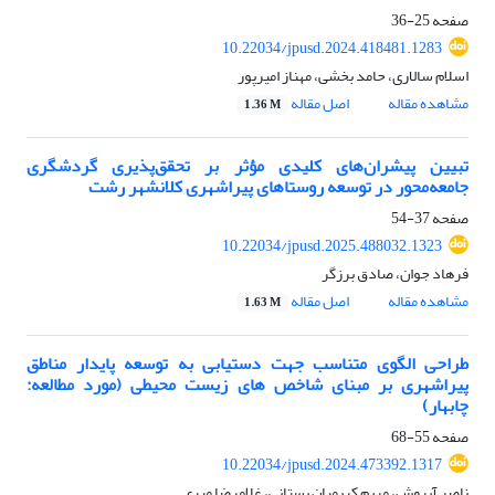
صفحه
25-36
10.22034/jpusd.2024.418481.1283
اسلام سالاری، حامد بخشی، مهناز امیرپور
مشاهده مقاله
اصل مقاله
1.36 M
تبیین پیشران‌های کلیدی مؤثر بر تحقق‌پذیری گردشگری
جامعه‌محور در توسعه روستاهای پیراشهری کلانشهر رشت
صفحه
37-54
10.22034/jpusd.2025.488032.1323
فرهاد جوان، صادق برزگر
مشاهده مقاله
اصل مقاله
1.63 M
طراحی الگوی متناسب جهت دستیابی به توسعه پایدار مناطق
پیراشهری بر مبنای شاخص های زیست محیطی (مورد مطالعه:
چابهار)
صفحه
55-68
10.22034/jpusd.2024.473392.1317
ناصر آبروش، مریم کریمیان بستانی، غلامرضا میری