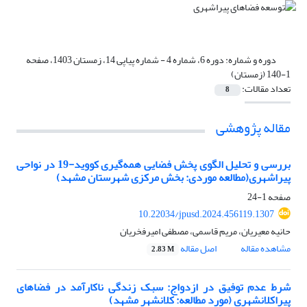
دوره و شماره:
دوره 6، شماره 4 - شماره پیاپی 14، زمستان 1403، صفحه
1-140 (زمستان)
تعداد مقالات:
8
مقاله پژوهشی
بررسی و تحلیل الگوی پخش فضایی همه‌گیری کووید-19 در نواحی
پیراشهری(مطالعه موردی: بخش مرکزی شهرستان مشهد)
صفحه
1-24
10.22034/jpusd.2024.456119.1307
حانیه معیریان، مریم قاسمی، مصطفی امیرفخریان
مشاهده مقاله
اصل مقاله
2.83 M
شرط عدم توفیق در ازدواج: سبک زندگی ناکارآمد در فضاهای
پیراکلانشهری (مورد مطالعه: کلانشهر مشهد)