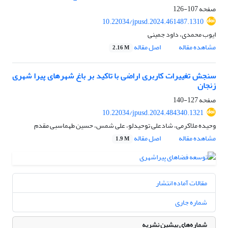
صفحه
107-126
10.22034/jpusd.2024.461487.1310
ایوب محمدی، داود جمینی
مشاهده مقاله
اصل مقاله
2.16 M
سنجش تغییرات کاربری اراضی با تاکید بر باغ شهرهای پیرا شهری
زنجان
صفحه
127-140
10.22034/jpusd.2024.484340.1321
وحیده ملاکرمی، شادعلی توحیدلو، علی شمس، حسین طهماسبی مقدم
مشاهده مقاله
اصل مقاله
1.9 M
مقالات آماده انتشار
شماره جاری
شماره‌های پیشین نشریه