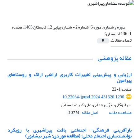
دوره و شماره:
دوره 6، شماره 2 - شماره پیاپی 12، تابستان 1403، صفحه
1-136 (تابستان)
تعداد مقالات:
8
مقاله پژوهشی
ارزیابی و پیش‌بینی تغییرات کاربری اراضی اراک و روستاهای
پیرامون
صفحه
1-22
10.22034/jpusd.2024.431320.1296
سها توکلی، بیژن رحمانی، علی اکبر عنابستانی
مشاهده مقاله
اصل مقاله
2.27 M
بازآفرینی فرهنگی- اجتماعی بافت پیراشهری با رویکرد
توانمندسازی اجتماع محلی؛ (مطالعه موردی: شهر نیشابور)