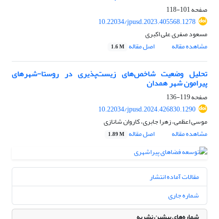
صفحه
101-118
10.22034/jpusd.2023.405568.1278
مسعود صفری علی اکبری
مشاهده مقاله
اصل مقاله
1.6 M
تحلیل وضعیت شاخص‌های زیست‌پذیری در روستا-شهرهای
پیرامون شهر همدان
صفحه
119-136
10.22034/jpusd.2024.426830.1290
موسی اعظمی، زهرا جابری، کاروان شانازی
مشاهده مقاله
اصل مقاله
1.89 M
مقالات آماده انتشار
شماره جاری
شماره‌های پیشین نشریه