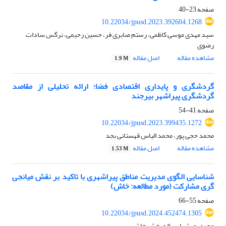
صفحه
23-40
10.22034/jpusd.2023.392604.1268
سید مهدی موسی کاظمی، رستم صابری فر، حسین رحیمی، نرگس سادات
رضوی
مشاهده مقاله
اصل مقاله
1.9 M
گردشگری و پایداری اقتصادی فضا؛ ارائه تحلیلی از مقاصد
گردشگری پیراشهر بیرجند
صفحه
41-54
10.22034/jpusd.2023.399435.1272
محمد حجی پور، محمد الیاس قهستانی بجد
مشاهده مقاله
اصل مقاله
1.53 M
شناسایی الگوی مدیریت مناطق پیراشهری با تاکید بر نقش میانجی
گری مشارکت (مورد مطالعه: خاش)
صفحه
55-66
10.22034/jpusd.2024.452474.1305
وحید پورشهابی، اله بخش خاشی