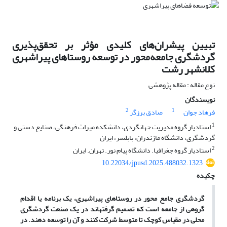
تبیین پیشران‌های کلیدی مؤثر بر تحقق‌پذیری
گردشگری جامعه‌محور در توسعه روستاهای پیراشهری
کلانشهر رشت
نوع مقاله : مقاله پژوهشی
نویسندگان
2
1
فرهاد جوان
صادق برزگر
1
استادیار گروه مدیریت جهانگردی، دانشکده میراث فرهنگی، صنایع دستی و
گردشگری، دانشگاه مازندران، بابلسر، ایران
2
استادیار گروه جغرافیا. دانشگاه پیام نور. تهران. ایران
10.22034/jpusd.2025.488032.1323
چکیده
گردشگری جامع محور در روستاهای پیراشهری، یک برنامه یا اقدام
گروهی از جامعه است که تصمیم گرفته­اند در یک صنعت گردشگری
محلی در مقیاس کوچک تا متوسط شرکت کنند و آن را توسعه دهند. در