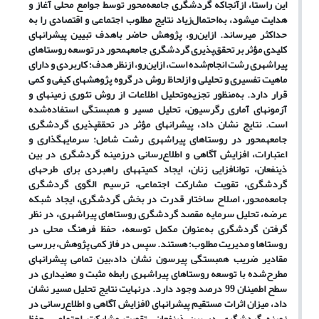
این راستا، ازآنجاکه گردشگری جامعه‌محور توسط جوامع محلی آغاز و
هدایت می­شود، به‌احتمال‌زیاد نتایج مطلوب اجتماعی و اقتصادی را به
حداکثر می­رساند. ازاین‌رو، پژوهش حاضر باهدف تبیین پیشران­های
کلیدی مؤثر بر تحقق‌پذیری گردشگری جامعه­محور در توسعه روستاهای
پیراشهری رشت انجام‌شده است، ازاین‌رو، ازنظر هدف؛ کاربردی و دارای
ماهیت تفسیری و تحلیلی و ازلحاظ روش در گروه پژوهش­های کیفی و کمی
قرار دارد. به‌منظور تجزیه‌وتحلیل اطلاعات از روش تئوری زمینه­ای و
آزمون­های آماری رگرسیون، تحلیل مسیر و همبستگی استفاده‌شده
است. نتایج نشان داد، پیشران­های مؤثر در تحقق­پذیری گردشگری
جامعه­محور در روستاهای پیراشهری رشت شامل: سرمایه­گذاری و
اعتبارات، افزایش آگاهی و اطلاع‌رسانی درزمینه گردشگری در بین
ذینفعان، توان­افزایی زنان، ایجاد کمیته­های راهبردی برای طرح­های
گردشگری، تقویت مشارکت اجتماعی، ترسیم الگوی گردشگری
جامعه‌محور، اصلاح ساختار قدرت در بخش گردشگری، ایجاد شبکه
عرضه، تحلیل سرمایه مقصد گردشگری روستاهای پیراشهری، در نظر
گرفتن گردشگری به‌عنوان مکمل توسعه، حفظ فرهنگ محلی در
روستاها و مدیریت مطلوب؛ هستند. سپس در فاز کمی پژوهش، بررسی
مقادیر ضریب همبستگی پیرسون نشان داد،بین تمامی پیشران­های
مطرح‌شده با توسعه روستاهای پیراشهری رابطه مثبت و معنی­داری در
سطح اطمینان 99 درصد وجود دارد. درنهایت نتایج تحلیل مسیر نشان
داد، میزان اثرات مستقیم پیشران­های (افزایش آگاهی و اطلاع‌رسانی در
زمینه گردشگری در بین ذینفعان، تقویت مشارکت اجتماعی، حفظ