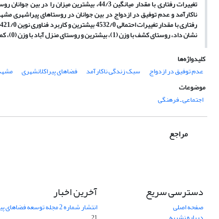
تغییرات رفتاری با مقدار میانگین 44/3، بیشتری
نشان داد، روستای کشف با وزن (1)، بیشترین و روستای منزل آباد با وزن (0)، کمترین میزان تأثیرپذیری را از سبک زندگی ناکارآمد در عدم توفیق در ازدواج به خود اختصاص داده­اند.
کلیدواژه‌ها
عدم توفیق در ازدواج
سبک زندگی ناکارآمد
فضاهای پیراکلانشهری
مشهد
موضوعات
اجتماعی ـ فرهنگی
مراجع
دسترسی سریع
آخرین اخبار
صفحه اصلی
انتشار شماره 2 مجله توسعه فضاهای پیراشهری
درباره نشریه
21