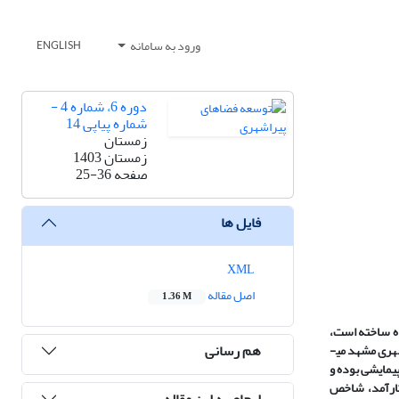
ورود به سامانه
ENGLISH
دوره 6، شماره 4 -
شماره پیاپی 14
زمستان
زمستان 1403
صفحه
25-36
فایل ها
XML
اصل مقاله
1.36 M
اه ساخته است،
هم رسانی
به‌طوری‌که زمینه را برای عدم در ازدواج فراهم کرده است. در این راستا، هدف پژوهش حاضر شرط عدم توفیق در ازدواج: سبک زندگی ناکارآمد در فضاهای پیراکلانشهری مشهد می­
یمایشی بوده و
­های سبک زندگی ناکارآمد، شاخص
ارجاع به این مقاله