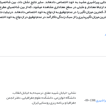
ن میزان را در بین جوانان روستایی پیراشهری مشهد به خود اختصاص داده­اند. سایر نتایج نشان داد، بین شا
ناکارآمد و عدم توفیق در ازدواج در بین جوانان در روستاهای پیراشهری مشهد ارتباط معنادار و مثبتی در سطح معناداری 
رفتاری با مقدار تغییرات احتمالی 4532/0 بیشترین و کاربرد فناوری نوین 3421/0، کمترین میزان تأثیر را در عدم توفیق به ازدواج به خود اختصاص داده­اند
نشانی: خیابان شهید مفتح، نرسیده به خیابان انقلاب،
دانشگاه خوارزمی، دانشکده علوم جغرافیایی، دفتر انجمن
1398-09-
جغرافیا و برنامه ریزی روستایی ایران.