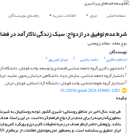
صفحه اصلی
مرور
اطلاعات نشریه
راهنمای نویسندگان
شرط عدم توفیق در ازدواج: سبک زندگی ناکارآمد در فضاه
نوع مقاله : مقاله پژوهشی
نویسندگان
3
2
1
اسلام سالاری
حامد بخشی
مهناز امیرپور
1
دانشجوی دکتری گروه جامعه شناسی اقتصادی و توسعه، واحد قوچان، دانشگاه آزاد 
2
دانشیار گروه جامعه شناسی، سازمان جهاد دانشگاهی خراسان رضوی، مشهد، ایرا
3
استادیار گروه علوم اجتماعی، واحد قوچان، دانشگاه آزاد اسلامی، قوچان، ایران.
10.22034/jpusd.2024.418481.1283
چکیده
طی چند سال اخیر در مناطق روستایی-شهری کشور، توجه روستاییان به شهرنشین
باشد. پژوهش حاضر ازنظر هدف در زمره تحقیقات کاربردی و رویکرد کمی و ازن