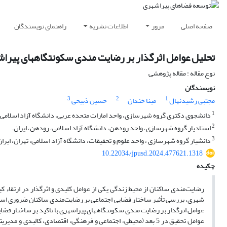
صفحه اصلی
مرور
اطلاعات نشریه
راهنمای نویسندگان
تحلیل عوامل اثرگذار بر رضایت مندی سکونتگاههای پیراشه
نوع مقاله : مقاله پژوهشی
نویسندگان
3
2
1
مجتبی رشیدنهال
مینا خندان
حسین ذبیحی
1
دانشجوی دکتری گروه شهرسازی، واحد امارات متحده عربی، دانشگاه آزاد اسلامی، ت
2
استادیار گروه شهرسازی، واحد رودهن، دانشگاه آزاد اسلامی، رودهن، ایران.
3
دانشیار گروه شهرسازی ، واحد علوم و تحقیقات، دانشگاه آزاد اسلامی، تهران، ایران
10.22034/jpusd.2024.477621.1318
چکیده
رضایت‌مندی ساکنان از محیط زندگی یکی از عوامل کلیدی و اثرگذار در ارتقاء ک
شهری، بررسی تأثیر ساختار فضایی اجتماعی بر رضایت‌مندی ساکنان ضروری است
عوامل اثرگذار بر رضایت مندی سکونتگاههای پیراشهری با تاکید بر ساختار فضای
عوامل تحقیق در 5 بعد (محیطی، اجتماعی و فرهنگی، اقتصادی، کالب