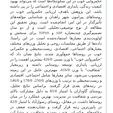
حکمروایی خوب در این سکونتگاه‌ها است که می‌تواند بهبود
کیفیت زندگی، پایداری اقتصادی و اجتماعی را در پی داشته
باشد. این پژوهش باهدف ارزیابی حکمروایی خوب در
روستاهای پیرامون شهر زاهدان و شناسایی مؤلفه‌های
تأثیرگذار در این امر، انجام‌شده است. روش تحقیق این
مطالعه از نوع توصیفی-تحلیلی است و از دو مدل
تصمیم‌گیری چندمعیاره
و
برای سنجش و
TOPSIS
AHP
اولویت‌بندی معیارها استفاده‌شده است. در این راستا،
داده‌ها از طریق مقایسات زوجی و تحلیل وزن‌های مختلف
معیارهای اجتماعی، اقتصادی، زیست‌محیطی و حکمرانی
خوب در روستاها جمع‌آوری شدند. نتایج نشان داد که
"حکمروایی خوب" با وزن نسبی 426/0 بیشترین اهمیت را در
ارزیابی پایداری توسعه روستایی داشته و زیرمعیار
"شفافیت" با وزن 416/0، مهم‌ترین عامل در این زمینه
محسوب می‌شود. سایر معیارها شامل اجتماعی، اقتصادی
و زیست‌محیطی به ترتیب با وزن‌های 250/0، 178/0 و 146/0
در رتبه‌های بعدی قرار گرفتند. براساس نتایج تحلیل،
روستای گاوداران با امتیاز 85/0 به دلیل مشارکت بالای
مردمی و شفافیت در مدیریت، بهترین عملکرد را در میان
روستاها داشت. در مقابل، روستای رسول‌آباد با امتیاز 42/0
در پایین‌ترین رتبه قرار گرفت و نشان‌دهنده ضعف در
مؤلفه‌های حکمرانی خوب به‌ویژه شفافیت و مشارکت