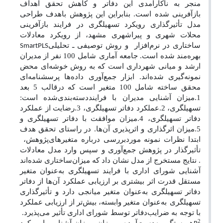
منجر به ناکارآمدی این دفاتر و
کاهش تحقق اهداف
بازآفرینی شده است
. بنابراین این پژوهش باهدف طراحی
مدل تأثیرگذاری رویکرد تسهیلگری در فرایند بازآفرینی
محلات شهری و پیراشهری مشهد، از رویکرد معادلات
ساختاری در نرم‌افزار
و روش توصیفی ـ تحلیلی
SmartPLS
بهره‌مند شده است. جامعه آماری
شامل 100 نفر از مدیران
ارشد و میانی شهرداری است که به روش خوشه‌ای محض
نمونه‌گیری شده‌اند. ابزار جمع‌آوری داده‌ها پرسشنامه‌ای
محقق ساخته شامل 100 متغیر است که درقالب 5 بعد
1.میزان آشنایی مدیران با فرایند
دسته‌بندی‌شده است:
تسهیلگری، 2.عملکرد دفاتر تسهیلگری، 3.رضایت از عملکرد
دفاتر تسهیلگری، 4.میزان موافقت با دفاتر تسهیلگری و
5.میزان اثرگذاری و اثرپذیری آن‌ها. در راستای تحقق هدف
ابتدا نظرات نمونه موردبررسی درباره متغیرهای
پژوهش،
تأثیرگذار در پژوهش جمع‌آوری و سپس وارد مدل معادلات
. نتایج مستخرج از مدل نشان داد که میزان
ساختاری شده‌اند
آشنایی شورای اداری با فرایند تسهیلگری به‌عنوان متغیر
مستقل قدرت اثر بیشتری بر ارزیابی عملکرد آن‌ها از دفاتر
دفاتر
تسهیلگری به‌عنوان متغیر میانجی دارد و تأثیرگذاری
تسهیلگری
به‌عنوان متغیر وابسته، بیش‌تر از ارزیابی عملکرد
با توجه به ضرایب
دفاتر توسط شورای اداری تأثیر می‌پذیرد.
2