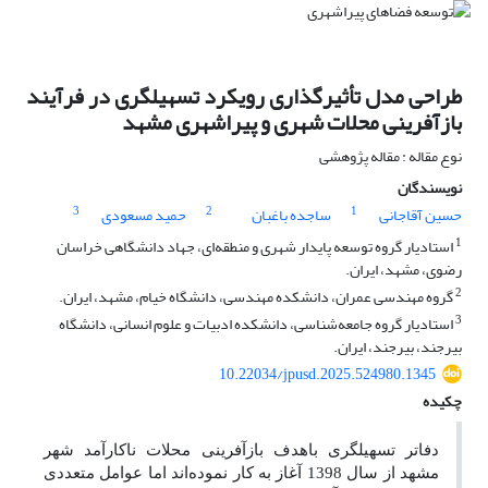
طراحی مدل تأثیرگذاری رویکرد تسهیلگری در فرآیند
بازآفرینی محلات شهری و پیراشهری مشهد
نوع مقاله : مقاله پژوهشی
نویسندگان
3
2
1
حسین آقاجانی
ساجده باغبان
حمید مسعودی
1
استادیار گروه توسعه پایدار شهری و منطقه‌ای، جهاد دانشگاهی خراسان
رضوی، مشهد، ایران.
2
گروه مهندسی عمران، دانشکده مهندسی، دانشگاه خیام، مشهد، ایران.
3
استادیار گروه جامعه‌شناسی، دانشکده ادبیات و علوم انسانی، دانشگاه
بیرجند، بیرجند، ایران.
10.22034/jpusd.2025.524980.1345
چکیده
دفاتر تسهیلگری باهدف بازآفرینی محلات ناکارآمد شهر
مشهد از سال 1398 آغاز به کار نموده‌اند اما عوامل متعددی