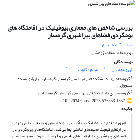
بررسی شاخص های معماری بیوفیلیک در اقامتگاه های
بومگردی فضاهای پیراشهری گرمسار
مقالات آماده انتشار
نوع مقاله : مقاله پژوهشی
نویسندگان
2
1
آرزو مومنیان
میثم ذکاوت
1
گروه معماری، دانشکده فنی مهندسی گرمسار، گرمسار، ایران(نویسنده
مسوول)
2
گروه معماری دانشکده فنی مهندسی گرمسار. گرمسار ایران
10.22034/jpusd.2025.535853.1357
چکیده
امروزه معماری بیوفیلیک با تأکید بر پیوند انسان و طبیعت، نقش مهمی
در ارتقای کیفیت محیط‌های اقامتی ایفا می‌کند. اقامتگاه‌های بوم‌گردی در
فضاهای پیراشهری با ظرفیت‌های طبیعی و فرهنگی خود، بستر مناسبی