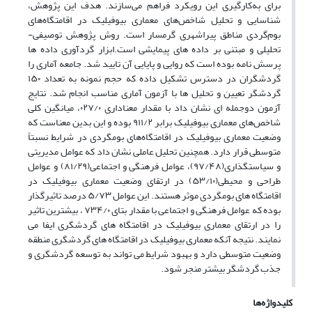
برای به‌کارگیری این رویکرد فراهم می‌سازند. هدف این پژوهش،
شناسایی و تحلیل شاخص‌های معماری بیوفیلیک در اقامتگاه‌های
بوم‌گردی مناطق پیراشهری گرمسار است. روش پژوهش توصیفی-
تحلیلی و مبتنی بر داده های پیمایشی است.ابزار گردآوری داده ها
پرسش نامه بوده است که روایی و پایایی آن تایید شد. جامعه آماری را
گردشگران در دسترس تشکیل داده که حجم نمونه به تعداد ۱۵۰
گردشگر تعیین و تحلیل ها با آزمون آماری مناسب انجام شد. نتایج
آزمون دوجمله ای نشان داد با مقدار معناداری ۰۲۷/۰، میانگین کلی
شاخص‌های معماری بیوفیلیک برابر ۹۱۱/۲ بوده و این بدین معناست که
وضعیت معماری بیوفیلیک در اقامتگاه‌های بومگردی در شرایط نسبتاً
متوسطی قرار دارد. همچنین تحلیل عاملی نشان داد که عوامل مدیریتی
و سیاستگذاری(۹۷/۴۸)، عوامل فرهنگی و اجتماعی(۸۱/۲۹) و عوامل
طراحی و محیطی(۵۳/۱۰) در ارتقای وضعیت معماری بیوفیلیک در
اقامتگاه های بومگردی موثر هستند. این عوامل ۵/۷۳ درصد تاثیرگذار
بوده که عوامل فرهنگی و اجتماعی با مقدار بتای ۷۳۴/۰ ، بیشترین تاثیر
را در ارتقای معماری بیوفیلیک در اقامتگاه های گردشگری ایفا می
نمایند. نتیجه آنکه معماری بیوفیلیک در اقامتگاه های گردشگری منطقه
وضعیت متوسطی دارد و بهبود شرایط می تواند به توسعه گردشگری و
جذب گردشگر بیشتر منجر شود.
کلیدواژه‌ها