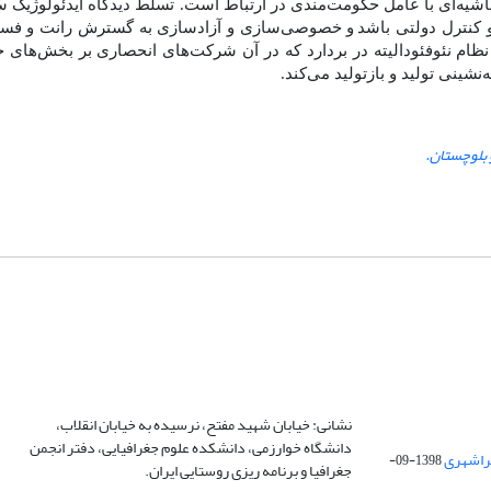
حاشیه‌ای با عامل حکومت‌مندی در ارتباط است. تسلط دیدگاه ایدئولوژیک
 و کنترل دولتی باشد
و
خصوصی‌سازی و آزادسازی‌ به گسترش رانت و فساد 
ظام نئوفئودالیته در بردارد که در آن شرکت‌های انحصاری بر بخش‌های ح
نشینی تولید و بازتولید می‌کند.
 بلوچستان.
نشانی: خیابان شهید مفتح، نرسیده به خیابان انقلاب،
دانشگاه خوارزمی، دانشکده علوم جغرافیایی، دفتر انجمن
1398-09-
جغرافیا و برنامه ریزی روستایی ایران.