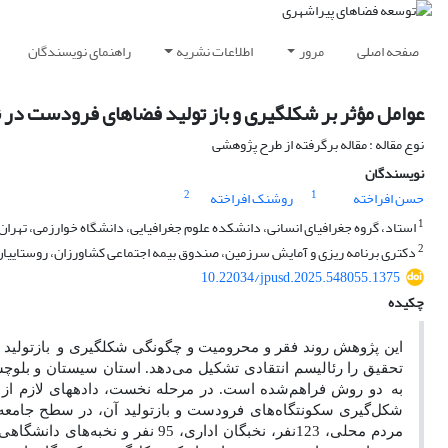
صفحه اصلی
مرور
اطلاعات نشریه
راهنمای نویسندگان
عوامل مؤثر بر شکل­گیری و باز تولید فضا‌های فرودست در
نوع مقاله : مقاله برگرفته از طرح پژوهشی
نویسندگان
2
1
حسن افراخته
روشنک افراخته
1
استاد، گروه جغرافیای انسانی، دانشکده علوم جغرافیایی، دانشگاه خوارزمی، تهران، 
2
دکتری برنامه ریزی و آمایش سرزمین، صندوق بیمه اجتماعی کشاورزان، روستاییان و
10.22034/jpusd.2025.548055.1375
چکیده
این پژوهش روند فقر و محرومیت و چگونگی شکل­گیری و
بازتولید
تحقیق را رئالیسم انتقادی تشکیل می‌دهد. استان سیستان و بلوچس
به
دو روش فراهم‌شده است. در مرحله نخست، داده­های لازم از 
شکل‌گیری سکونتگاه‌های فرودست و بازتولید آن، در سطح جامعه نمونه مراکز 26 شهرستان استان، به پرسشگری
مردم محلی،
123نفر، نخبگان اداری، 95 نفر و نخبه‌های دانشگاهی‌، 62 نفر، اقدام شده است. تبیین داده