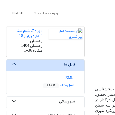
ورود به سامانه
ENGLISH
دوره 7، شماره 4 -
شماره پیاپی 18
زمستان
زمستان 1404
صفحه
1-36
فایل ها
XML
اصل مقاله
2.86 M
معرفت­شناسی
نیاز تحقیق،
هم رسانی
اثرگذار در
ر سه سطح
رویکرد تئوری
ارجاع به این مقاله