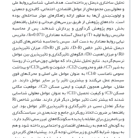
تحلیل ساختاری دیمتل پرداخته است. هدف اصلی، شناسایی روابط علی
و معلولی بین مجموعه‌ای از عوامل اقتصادی، اجتماعی، کالبدی و جمعیتی
و اولویت‌بندی آن‌ها به منظور ارائه راهکارهای موثر مداخله‌ای بوده
است. داده‌های پژوهش از طریق بررسی‌های میدانی و تحلیل یافته‌های
بخش دوم پژوهش گردآوری و پردازش شده‌اند. پس از محاسبه
ماتریس روابط اولیه (T) و اعمال آستانه معناداری (k=0.071)، ماتریس
نهایی روابط معنادار به دست آمد. سپس با محاسبه شاخص‌های کلیدی
دیمتل شامل تاثیر خالص (D-R)، تاثیر کل (D+R)، میزان تاثیرپذیری
(Ri) و میزان اهمیت (Di)، الگوهای تاثیرگذاری و تاثیرپذیری بین عوامل
ترسیم گردید. نتایج تحلیل نشان داد که عواملی چون مهاجرت از روستا
به شهر (C7)، فقر و محرومیت (C12)، خشونت و ناامنی (C13) و بهداشت
عمومی نامناسب (C14) به عنوان عوامل علی اصلی و محرک‌های قوی
سیستم عمل می‌کنند و بیشترین تاثیر را بر سایر عوامل دارند. در
مقابل، عواملی همچون کیفیت و ایمنی مسکن (C2)، موقعیت مکانی
مسکن (C3) و کیفیت تحصیل (C11) به عنوان عوامل معلولی شناسایی
شدند که بیشتر تحت تاثیر عوامل دیگر قرار دارند. مقادیر شاخص Ri
بیانگر تعادل نسبی در تاثیرگذاری و تاثیرپذیری اکثر عوامل بود. این
یافته‌ها بر ضرورت اتخاذ رویکردی جامع و چندبعدی در سیاست‌گذاری
و برنامه‌ریزی برای مقابله با پدیده سکونتگاه‌های غیررسمی تاکید دارد،
به گونه‌ای که هم به ریشه‌های اقتصادی و اجتماعی پرداخته شود و هم
به بهبود شرایط کالبدی و زیرساختی توجه گردد. پیشنهادهای کاربردی