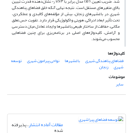
شد. ضریب تعیین (R²) مدل برابر با ۰٫۷۶۳ نشان‌دهنده قدرت تبیین
بالای متغیرهای مستقل است. نتیجه نهایی آنکه خلق فضاهای پناهندگی
شهری در باغشهرهای زنجان، بیش از مؤلفه‌های کالبدی و عملکردی،
تحت تأثیر ابعاد ادراکی، هویتی و اکولوژیکی قرار دارد. تقویت حس تعلق
مکانی، حفاظت از ساختار طبیعی باغشهرها و ایجاد تعادل میان دسترسی
و آرامش، کلیدواژه‌های اصلی در برنامه‌ریزی برای چنین فضاهایی
محسوب می‌شوند.
کلیدواژه‌ها
فضاهای پناهندگی شهری
باغشهرها
نواحی پیرامون شهری
توسعه
شهری
زنجان
موضوعات
سایر
مقالات آماده انتشار
، پذیرفته
شده