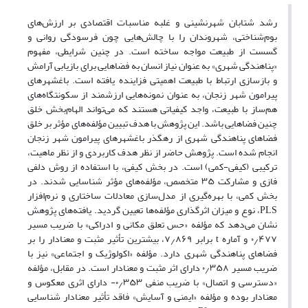
رشد شتابان شهرنشینی و غلبه مناسبات اقتصادی بر ارزش‌های
بوم‌شناختی، شهروندان را با چالش‌هایی چون فرسودگی روانی و
گسست از طبیعت مواجه ساخته است. در چنین شرایطی، مفهوم
«پناهندگی شهری» به عنوان نیاز انسان به فضاهایی برای بازیابی آرامش
و بازسازی ارتباط با طبیعت اهمیتی فزاینده یافته است. باغشهرهای
پیرامون شهر زنجان، به عنوان نمونه‌هایی ارزشمند از سکونتگاه‌های
هم‌ساز با طبیعت، واجد کیفیاتی هستند که می‌تواند الهام‌بخش خلق
چنین فضاهایی باشد. این پژوهش با هدف تبیین مؤلفه‌های مؤثر بر خلق
فضاهای پناهندگی شهری از رهگذر باغشهرهای پیرامون شهر زنجان
انجام شده است. پژوهش حاضر از نظر هدف کاربردی و از نظر ماهیت،
ترکیبی (کیفی-کمی) است. در بخش کیفی، با استفاده از روش دلفی
فازی و مشارکت ۳۵ متخصص، مؤلفه‌های مؤثر شناسایی شدند. در
بخش کمی، با بهره‌گیری از مدل‌سازی معادلات ساختاری و نرم‌افزار
PLS، نوع و میزان اثرگذاری مؤلفه‌ها تعیین گردید. یافته‌های پژوهش
نشان می‌دهد که مؤلفه «حس تعلق مکانی و ادراکی» با ضریب مسیر
۰٫۴۷۷ و آماره t برابر ۷٫۸۶۹، بیشترین تأثیر مثبت و معنادار را بر
فضاهای پناهندگی شهری دارد. مؤلفه «اکولوژیک و اجتماعی» نیز با
ضریب مسیر ۰٫۳۵۸ دارای اثر مثبت و معنادار است. در مقابل، مؤلفه
«دسترسی و اتصال» با ضریب منفی ۰٫۳۵۳- دارای اثری معکوس و
معنادار بوده و مؤلفه «ایمنی و آسایش» فاقد تأثیر معنادار شناسایی