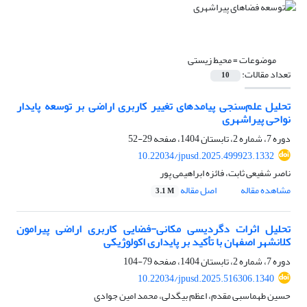
موضوعات =
محیط زیستی
تعداد مقالات:
10
تحلیل علم‌سنجی پیامدهای تغییر کاربری اراضی بر توسعه پایدار
نواحی پیراشهری
دوره 7، شماره 2، تابستان 1404، صفحه
29-52
10.22034/jpusd.2025.499923.1332
ناصر شفیعی ثابت، فائزه ابراهیمی پور
مشاهده مقاله
اصل مقاله
3.1 M
تحلیل اثرات دگردیسی مکانی-فضایی کاربری اراضی پیرامون
کلانشهر اصفهان با تأکید بر پایداری اکولوژیکی
دوره 7، شماره 2، تابستان 1404، صفحه
79-104
10.22034/jpusd.2025.516306.1340
حسین طهماسبی مقدم، اعظم بیگدلی، محمد امین جوادی