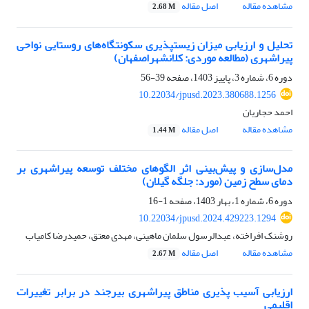
مشاهده مقاله
اصل مقاله
2.68 M
تحلیل و ارزیابی میزان زیست‎پذیری سکونتگاه‌های روستایی نواحی
پیراشهری (مطالعه موردی: کلانشهراصفهان)
دوره 6، شماره 3، پاییز 1403، صفحه
39-56
10.22034/jpusd.2023.380688.1256
احمد حجاریان
مشاهده مقاله
اصل مقاله
1.44 M
مدل‌سازی و پیش‌بینی اثر الگوهای مختلف توسعه پیراشهری بر
دمای سطح زمین (مورد: جلگه گیلان)
دوره 6، شماره 1، بهار 1403، صفحه
1-16
10.22034/jpusd.2024.429223.1294
روشنک افراخته، عبدالرسول سلمان ماهینی، مهدی معتق، حمیدرضا کامیاب
مشاهده مقاله
اصل مقاله
2.67 M
ارزیابی آسیب پذیری مناطق پیراشهری بیرجند در برابر تغییرات
اقلیمی