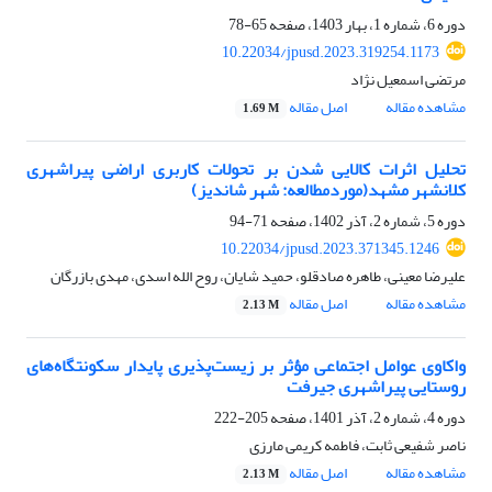
دوره 6، شماره 1، بهار 1403، صفحه
65-78
10.22034/jpusd.2023.319254.1173
مرتضی اسمعیل نژاد
مشاهده مقاله
اصل مقاله
1.69 M
تحلیل اثرات کالایی شدن بر تحولات کاربری اراضی پیراشهری
کلانشهر مشهد(موردمطالعه: شهر شاندیز)
دوره 5، شماره 2، آذر 1402، صفحه
71-94
10.22034/jpusd.2023.371345.1246
علیرضا معینی، طاهره صادقلو، حمید شایان، روح الله اسدی، مهدی بازرگان
مشاهده مقاله
اصل مقاله
2.13 M
واکاوی عوامل اجتماعی مؤثر بر زیست‌پذیری پایدار سکونتگاه‌های
روستایی پیراشهری جیرفت
دوره 4، شماره 2، آذر 1401، صفحه
205-222
ناصر شفیعی ثابت، فاطمه کریمی مارزی
مشاهده مقاله
اصل مقاله
2.13 M