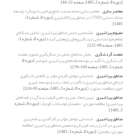
[دوره 8، شماره 2، 1405، صفحه 21-44]
معاصر سازی
معاصرسازی محله مسجد جامع ورامین با رویکرد توسعه
محلات سنتی (TND) در مناطق پیراکلانشهری
[دوره 8، شماره 3،
1405]
مفهوم پیراشهری
نقشه‌یابی دانش مناطق پیراشهری: تحلیل شبکه‌ای
مفاهیم و شناسایی جهت‌گیری‌های پژوهشی آینده
[دوره 8، شماره 1،
1405، صفحه 99-122]
مقصد گردشگری.
نقش غذاهای محلی در شکل‌گیری تصویر مقصد
گردشگری با تأکید بر توسعه فضاهای پیراشهری شوشتر
[دوره 8،
شماره 1، 1405، صفحه 149-170]
مناطق پیراشهری
شناسایی عوامل کلیدی مؤثر بر کاهش تاب‌آوری
لرزه‌ای مناطق پیراشهری با تأکید بر ابعاد رشد و توسعه شهری
(موردمطالعه: بجنورد)
[دوره 8، شماره 2، 1405، صفحه 95-124]
مناطق پیراشهری
تبیین ابعاد عینی و ذهنی کیفیت زندگی در فضاهای
پیراشهری( مطالعه موردی : دهستان لواسانات کوچک)
[دوره 8، شماره
3، 1405]
مناطق پیراشهری
شناسایی عوامل مؤثر بر کارآمدی برنامه‌ریزی
شهری در کنترل رشد فیزیکی و جمعیتی مناطق پیراشهری (مطالعه
موردی: زاهدان)
[دوره 8، شماره 3، 1405]