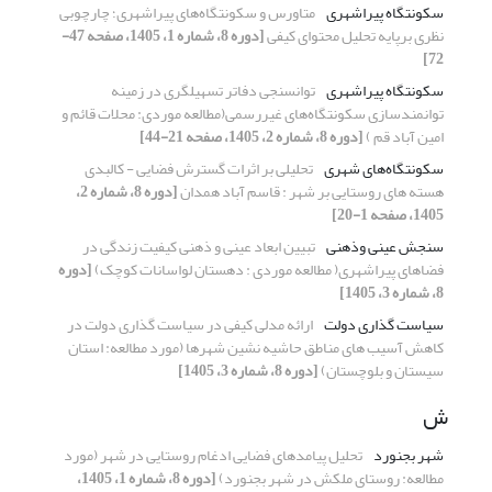
سکونتگاه پیراشهری
متاورس و سکونتگاه‌های پیراشهری؛ چارچوبی
نظری برپایه تحلیل محتوای کیفی
[دوره 8، شماره 1، 1405، صفحه 47-
72]
سکونتگاه پیراشهری
توانسنجی دفاتر تسهیلگری در زمینه
توانمندسازی سکونتگاه‌های غیررسمی
(مطالعه موردی: محلات قائم و
امین آباد قم )
[دوره 8، شماره 2، 1405، صفحه 21-44]
سکونتگاه‌های شهری
تحلیلی بر اثرات گسترش فضایی - کالبدی
هسته های روستایی بر شهر : قاسم آباد همدان
[دوره 8، شماره 2،
1405، صفحه 1-20]
سنجش عینی وذهنی
تبیین ابعاد عینی و ذهنی کیفیت زندگی در
فضاهای پیراشهری( مطالعه موردی : دهستان لواسانات کوچک)
[دوره
8، شماره 3، 1405]
سیاست گذاری دولت
ارائه مدلی کیفی در سیاست گذاری دولت در
کاهش آسیب های مناطق حاشیه نشین شهرها (مورد مطالعه: استان
سیستان و بلوچستان)
[دوره 8، شماره 3، 1405]
ش
شهر بجنورد
تحلیل پیامدهای فضایی ادغام روستایی در شهر (مورد
مطالعه: روستای ملکش در شهر بجنورد)
[دوره 8، شماره 1، 1405،