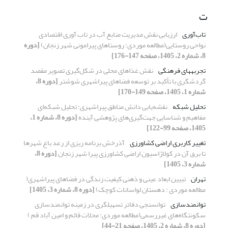
ت
تاب‌آوری
ارزیابی نقش مدیریت منابع­ آب در تاب ­آوری ­اقتصادی
نواحی­ روستایی
(مطالعه موردی: روستاهای­ پیرامونی شهر زنجان)
[دوره
8، شماره 2، 1405، صفحه 147-176]
تجربه‏های فرهنگی
نقش غذاهای محلی در شکل‌گیری تصویر مقصد
گردشگری با تأکید بر توسعه فضاهای پیراشهری شوشتر
[دوره 8،
شماره 1، 1405، صفحه 149-170]
تحلیل شبکه
نقشه‌یابی دانش مناطق پیراشهری: تحلیل شبکه‌ای
مفاهیم و شناسایی جهت‌گیری‌های پژوهشی آینده
[دوره 8، شماره 1،
1405، صفحه 99-122]
تغییر کاربری اراضی کشاورزی
آذرخش برنامه ریزی از رعد باغ شهرها
تا برق آن در کولاژاسیون اراضی کشاورزی پیرا شهر زنجان
[دوره 8،
شماره 3، 1405]
تهران
تبیین ابعاد عینی و ذهنی کیفیت زندگی در فضاهای پیراشهری(
مطالعه موردی : دهستان لواسانات کوچک)
[دوره 8، شماره 3، 1405]
توانمندسازی
توانسنجی دفاتر تسهیلگری در زمینه توانمندسازی
سکونتگاه‌های غیررسمی
(مطالعه موردی: محلات قائم و امین آباد قم )
[دوره 8، شماره 2، 1405، صفحه 21-44]