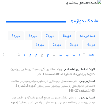
نمایه کلیدواژه ها
همه دوره ها
دوره 8
دوره 7
دوره 6
دوره 5
دوره 4
دوره 3
دوره 2
دوره 1
همه
آ
ا
ب
پ
ت
ث
ج
چ
ح
خ
د
ذ
ر
ز
ژ
ا
اثرات اجتماعی و اقتصادی
روند سالخوردگی جمعیت روستایی پیرامون
کلان شهر
[دوره 8، شماره 1، 1405، صفحه 1-26]
استان زنجان
کاربست مدل نرو ـ فازی در تحلیل عوامل مؤثر بر سلامت
اجتماعی خانوارهای روستایی پیرامون شهر زنجان
[دوره 8، شماره 1،
1405، صفحه 27-46]
استان زنجان.
ارزیابی نقش مدیریت منابع­ آب در تاب ­آوری ­اقتصادی
نواحی­ روستایی
(مطالعه موردی: روستاهای­ پیرامونی شهر زنجان)
[دوره