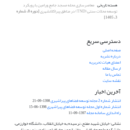
هسته تاریخی
معاصرسازی محله مسجد جامع ورامین با رویکرد
توسعه محلات سنتی (TND) در مناطق پیراکلانشهری
[دوره 8، شماره
3، 1405]
دسترسی سریع
صفحه اصلی
درباره نشریه
اعضای هیات تحریریه
ارسال مقاله
تماس با ما
نقشه سایت
آخرین اخبار
انتشار شماره 2 مجله توسعه فضاهای پیراشهری
1398-09-21
انتشار شماره اول مجله توسعه فضاهای پیراشهری
1398-06-15
راه اندازی سامانه مجله
1397-09-11
نشانی: خیابان شهید مفتح، نرسیده به خیابان انقلاب، دانشگاه خوارزمی،
دانشکده علوم جغرافیایی، دفتر انجمن جغرافیا و برنامه ریزی روستایی