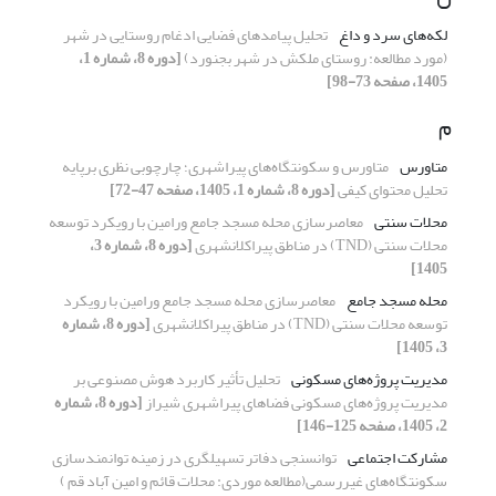
لکه‌های سرد و داغ
تحلیل پیامدهای فضایی ادغام روستایی در شهر
(مورد مطالعه: روستای ملکش در شهر بجنورد)
[دوره 8، شماره 1،
1405، صفحه 73-98]
م
متاورس
متاورس و سکونتگاه‌های پیراشهری؛ چارچوبی نظری برپایه
تحلیل محتوای کیفی
[دوره 8، شماره 1، 1405، صفحه 47-72]
محلات سنتی
معاصرسازی محله مسجد جامع ورامین با رویکرد توسعه
محلات سنتی (TND) در مناطق پیراکلانشهری
[دوره 8، شماره 3،
1405]
محله مسجد جامع
معاصرسازی محله مسجد جامع ورامین با رویکرد
توسعه محلات سنتی (TND) در مناطق پیراکلانشهری
[دوره 8، شماره
3، 1405]
مدیریت پروژه‌های مسکونی
تحلیل تأثیر کاربرد هوش مصنوعی بر
مدیریت پروژه‌های مسکونی فضاهای پیراشهری شیراز
[دوره 8، شماره
2، 1405، صفحه 125-146]
مشارکت اجتماعی
توانسنجی دفاتر تسهیلگری در زمینه توانمندسازی
سکونتگاه‌های غیررسمی
(مطالعه موردی: محلات قائم و امین آباد قم )