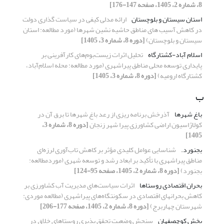
8، شماره 2، 1405، صفحه 147-176]
استان سیستان و بلوچستان
ارائه مدلی کیفی در سیاست گذاری دولت
در کاهش آسیب های مناطق حاشیه نشین شهرها (مورد مطالعه: استان
سیستان و بلوچستان)
[دوره 8، شماره 3، 1405]
اسلام آباد-کشتارگاه
تحلیل اثرات زیست‌بوم‌های کارآفرینی بر
پایداری توسعه محلی مناطق پیراشهری (مورد مطالعه: محله اسلام‌آباد،
کشتارگاه ارومیه)
[دوره 8، شماره 3، 1405]
ب
باغ شهرها
آذرخش برنامه ریزی از رعد باغ شهرها تا برق آن در
کولاژاسیون اراضی کشاورزی پیرا شهر زنجان
[دوره 8، شماره 3،
1405]
بجنورد.
شناسایی عوامل کلیدی مؤثر بر کاهش تاب‌آوری لرزه‌ای
مناطق پیراشهری با تأکید بر ابعاد رشد و توسعه شهری (موردمطالعه:
بجنورد)
[دوره 8، شماره 2، 1405، صفحه 95-124]
بحران اقتصادی روستاها
اثرات سیاست‌های مدیریت آب کشاورزی بر
کاهش بحران­های اقتصادی در سکونتگاه‌های پیراشهری
(
مطالعه موردی:
شهرستان چهاربرج)
[دوره 8، شماره 2، 1405، صفحه 177-206]
بخش کوچصفهان
سنجش وضعیت تحقق پذیری روستاهای خلاق در