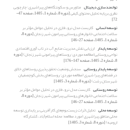
توانمندسازی دیجیتال
متاورس و سکونتگاه‌های پیراشهری؛ چارچوبی
نظری برپایه تحلیل محتوای کیفی
[دوره 8، شماره 1، 1405، صفحه 47-
72]
توسعه انسانی
کاربست مدل نرو ـ فازی در تحلیل عوامل مؤثر بر
سلامت اجتماعی خانوارهای روستایی پیرامون شهر زنجان
[دوره 8،
شماره 1، 1405، صفحه 27-46]
توسعه پایدار
ارزیابی نقش مدیریت منابع­ آب در تاب ­آوری ­اقتصادی
نواحی­ روستایی
(مطالعه موردی: روستاهای­ پیرامونی شهر زنجان)
[دوره
8، شماره 2، 1405، صفحه 147-176]
توسعه پایدار روستایی
سنجش وضعیت تحقق پذیری روستاهای خلاق
در فضاهای پیرا شهری (مطالعه موردی: روستاهای بخش کوچصفهان
شهرستان رشت)
[دوره 8، شماره 3، 1405]
توسعه روستایی
کاربست مدل نرو ـ فازی در تحلیل عوامل مؤثر بر
سلامت اجتماعی خانوارهای روستایی پیرامون شهر زنجان
[دوره 8،
شماره 1، 1405، صفحه 27-46]
توسعه محلی
تحلیل اثرات زیست‌بوم‌های کارآفرینی بر پایداری توسعه
محلی مناطق پیراشهری (مورد مطالعه: محله اسلام‌آباد، کشتارگاه
ارومیه)
[دوره 8، شماره 3، 1405]