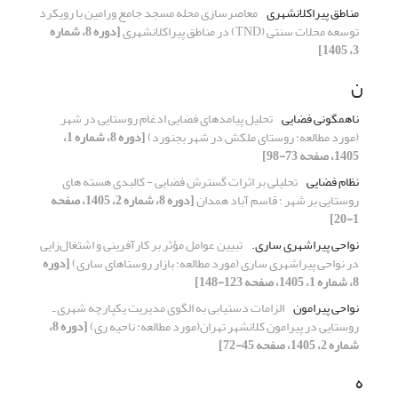
مناطق پیراکلانشهری
معاصرسازی محله مسجد جامع ورامین با رویکرد
توسعه محلات سنتی (TND) در مناطق پیراکلانشهری
[دوره 8، شماره
3، 1405]
ن
ناهمگونی فضایی
تحلیل پیامدهای فضایی ادغام روستایی در شهر
(مورد مطالعه: روستای ملکش در شهر بجنورد)
[دوره 8، شماره 1،
1405، صفحه 73-98]
نظام فضایی
تحلیلی بر اثرات گسترش فضایی - کالبدی هسته های
روستایی بر شهر : قاسم آباد همدان
[دوره 8، شماره 2، 1405، صفحه
1-20]
نواحی پیراشهری ساری.
تبیین عوامل مؤثر بر کارآفرینی و اشتغال‌زایی
در نواحی پیراشهری ساری‌ (مورد مطالعه: بازار روستاهای ساری)
[دوره
8، شماره 1، 1405، صفحه 123-148]
نواحی پیرامون
الزامات دستیابی به الگوی مدیریت یکپارچه شهری ـ
روستایی
در پیرامون کلانشهر تهران
(مورد مطالعه: ناحیه ری)
[دوره 8،
شماره 2، 1405، صفحه 45-72]
ه