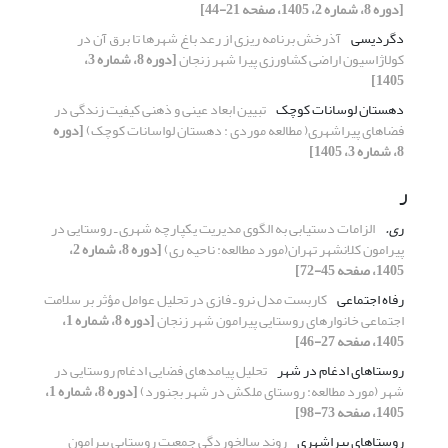
[دوره 8، شماره 2، 1405، صفحه 21-44]
دگردیسی
آذرخش برنامه ریزی از رعد باغ شهرها تا برق آن در
کولاژاسیون اراضی کشاورزی پیرا شهر زنجان
[دوره 8، شماره 3،
1405]
دهستان لوسانات کوچک
تبیین ابعاد عینی و ذهنی کیفیت زندگی در
فضاهای پیراشهری( مطالعه موردی : دهستان لواسانات کوچک)
[دوره
8، شماره 3، 1405]
ر
ر
ی.
الزامات دستیابی به الگوی مدیریت یکپارچه شهری ـ روستایی
در
پیرامون کلانشهر تهران
(مورد مطالعه: ناحیه ری)
[دوره 8، شماره 2،
1405، صفحه 45-72]
رفاه اجتماعی
کاربست مدل نرو ـ فازی در تحلیل عوامل مؤثر بر سلامت
اجتماعی خانوارهای روستایی پیرامون شهر زنجان
[دوره 8، شماره 1،
1405، صفحه 27-46]
روستاهای ادغام در شهر
تحلیل پیامدهای فضایی ادغام روستایی در
شهر (مورد مطالعه: روستای ملکش در شهر بجنورد)
[دوره 8، شماره 1،
1405، صفحه 73-98]
روستاهای پیراشهری
روند سالخوردگی جمعیت روستایی پیرامون