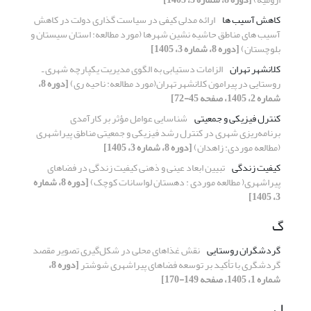
کاهش آسیب ها
ارائه مدلی کیفی در سیاست گذاری دولت در کاهش
آسیب های مناطق حاشیه نشین شهرها (مورد مطالعه: استان سیستان و
بلوچستان)
[دوره 8، شماره 3، 1405]
کلانشهر تهران
الزامات دستیابی به الگوی مدیریت یکپارچه شهری ـ
روستایی
در پیرامون کلانشهر تهران
(مورد مطالعه: ناحیه ری)
[دوره 8،
شماره 2، 1405، صفحه 45-72]
کنترل فیزیکی و جمعیتی
شناسایی عوامل مؤثر بر کارآمدی
برنامه‌ریزی شهری در کنترل رشد فیزیکی و جمعیتی مناطق پیراشهری
(مطالعه موردی: زاهدان)
[دوره 8، شماره 3، 1405]
کیفیت زندگی
تبیین ابعاد عینی و ذهنی کیفیت زندگی در فضاهای
پیراشهری( مطالعه موردی : دهستان لواسانات کوچک)
[دوره 8، شماره
3، 1405]
گ
گردشگران روستایی
نقش غذاهای محلی در شکل‌گیری تصویر مقصد
گردشگری با تأکید بر توسعه فضاهای پیراشهری شوشتر
[دوره 8،
شماره 1، 1405، صفحه 149-170]
ل