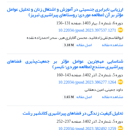
ارزیابی نابرابری جنسیتی در آموزش و اشتغال زنان و تحلیل عوامل
مؤثر بر آن (مطالعه موردی: روستاهای پیراشهری تبریز)
دوره 6، شماره 1، بهار 1403، صفحه
131-156
10.22034/jpusd.2023.397537.1271
ابوالقاسم تقی زادفانید، محسن آقایاری هیر، سحر احمدزاده نقده
مشاهده مقاله
اصل مقاله
3.18 M
شناسایی مهم‌ترین عوامل مؤثر بر جمعیت‌پذیری فضاهای
پیراشهری سنندج(مطالعه موردی: نایسر)
دوره 5، شماره 2، آذر 1402، صفحه
143-160
10.22034/jpusd.2023.386277.1264
داود جمینی، امین دهقانی
مشاهده مقاله
اصل مقاله
1.65 M
تحلیل کیفیت زندگی در فضاهای پیراشهری کلانشهر رشت
دوره 5، شماره 2، آذر 1402، صفحه
237-252
10.22034/jpusd.2023.382492.1259