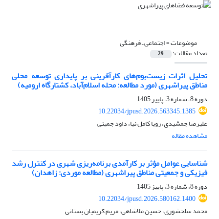
موضوعات =
اجتماعی ـ فرهنگی
تعداد مقالات:
29
تحلیل اثرات زیست‌بوم‌های کارآفرینی بر پایداری توسعه محلی
مناطق پیراشهری (مورد مطالعه: محله اسلام‌آباد، کشتارگاه ارومیه)
دوره 8، شماره 3، پاییز 1405
10.22034/jpusd.2026.563345.1385
علیرضا جمشیدی، رویا کامل نیا، داود جمینی
مشاهده مقاله
شناسایی عوامل مؤثر بر کارآمدی برنامه‌ریزی شهری در کنترل رشد
فیزیکی و جمعیتی مناطق پیراشهری (مطالعه موردی: زاهدان)
دوره 8، شماره 3، پاییز 1405
10.22034/jpusd.2026.580162.1400
محمد سلحشوری، حسین ملاشاهی، مریم کریمیان بستانی