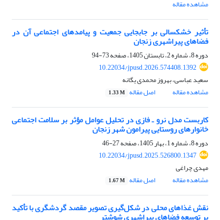
مشاهده مقاله
تأثیر خشکسالی بر جابجایی جمعیت و پیامدهای اجتماعی آن در
فضاهای پیراشهری زنجان
دوره 8، شماره 2، تابستان 1405، صفحه
73-94
10.22034/jpusd.2026.574408.1392
سعید عباسی، بهروز محمدی یگانه
مشاهده مقاله
اصل مقاله
1.33 M
کاربست مدل نرو ـ فازی در تحلیل عوامل مؤثر بر سلامت اجتماعی
خانوارهای روستایی پیرامون شهر زنجان
دوره 8، شماره 1، بهار 1405، صفحه
27-46
10.22034/jpusd.2025.526800.1347
مهدی چراغی
مشاهده مقاله
اصل مقاله
1.67 M
نقش غذاهای محلی در شکل‌گیری تصویر مقصد گردشگری با تأکید
بر توسعه فضاهای پیراشهری شوشتر