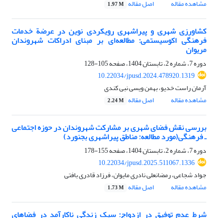
مشاهده مقاله
اصل مقاله
1.97 M
کشاورزی شهری و پیراشهری رویکردی نوین در عرضة خدمات
فرهنگی اکوسیستمی: مطالعه‌ای بر مبنای ادراکات شهروندان
مریوان
دوره 7، شماره 2، تابستان 1404، صفحه
105-128
10.22034/jpusd.2024.478920.1319
آرمان راست خدیو، بهمن ویسی نبی کندی
مشاهده مقاله
اصل مقاله
2.24 M
بررسی نقش فضای شهری بر مشارکت شهروندان در حوزه اجتماعی
ـ فرهنگی(مورد مطالعه: مناطق پیراشهری بجنورد)
دوره 7، شماره 2، تابستان 1404، صفحه
155-178
10.22034/jpusd.2025.511067.1336
جواد شجاعی، رمضانعلی نادری مایوان، فرزاد قادری بافتی
مشاهده مقاله
اصل مقاله
1.73 M
شرط عدم توفیق در ازدواج: سبک زندگی ناکارآمد در فضاهای