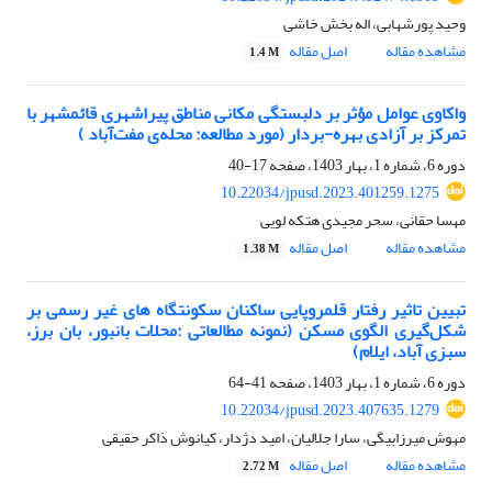
وحید پورشهابی، اله بخش خاشی
مشاهده مقاله
اصل مقاله
1.4 M
واکاوی عوامل مؤثر بر دلبستگی مکانی مناطق پیراشهری قائمشهر با
تمرکز بر آزادی بهره-بردار (مورد مطالعه: محله‌ی مفت‌آباد )
دوره 6، شماره 1، بهار 1403، صفحه
17-40
10.22034/jpusd.2023.401259.1275
مهسا حقانی، سحر مجیدی هتکه لویی
مشاهده مقاله
اصل مقاله
1.38 M
تبیین تاثیر رفتار قلمروپایی ساکنان سکونتگاه های غیر رسمی بر
شکل‌گیری الگوی مسکن (نمونه مطالعاتی :محلات بانبور، بان برز،
سبزی آباد، ایلام)
دوره 6، شماره 1، بهار 1403، صفحه
41-64
10.22034/jpusd.2023.407635.1279
مهوش میرزابیگی، سارا جلالیان، امید دژدار، کیانوش ذاکر حقیقی
مشاهده مقاله
اصل مقاله
2.72 M