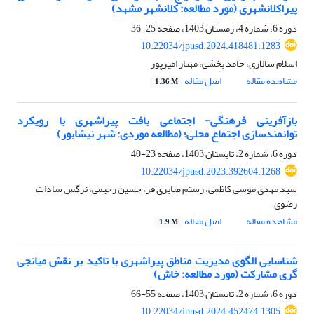
پیراکلانشهری (مورد مطالعه: کلانشهر مشهد)
دوره 6، شماره 4، زمستان 1403، صفحه
25-36
10.22034/jpusd.2024.418481.1283
اسلام سالاری، حامد بخشی، مهناز امیرپور
مشاهده مقاله
اصل مقاله
1.36 M
بازآفرینی فرهنگی- اجتماعی بافت پیراشهری با رویکرد
توانمندسازی اجتماع محلی؛ (مطالعه موردی: شهر نیشابور)
دوره 6، شماره 2، تابستان 1403، صفحه
23-40
10.22034/jpusd.2023.392604.1268
سید مهدی موسی کاظمی، رستم صابری فر، حسین رحیمی، نرگس سادات
رضوی
مشاهده مقاله
اصل مقاله
1.9 M
شناسایی الگوی مدیریت مناطق پیراشهری با تاکید بر نقش میانجی
گری مشارکت (مورد مطالعه: خاش)
دوره 6، شماره 2، تابستان 1403، صفحه
55-66
10.22034/jpusd.2024.452474.1305