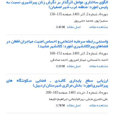
الگوی ساختاری عوامل اثرگذار بر نگرش زنان پیراشهری نسبت به
پلیس (مورد: منطقه غرب شهر اصفهان)
دوره 4، شماره 2، آذر 1401، صفحه
135-150
سمیرا پور، محمد حجی پور
مشاهده مقاله
اصل مقاله
1.45 M
واسنجی رابطه سرمایه اجتماعی و احساس امنیت مهاجران افغان در
فضاهای پیراکلانشهری (مورد: کلانشهر مشهد)
دوره 4، شماره 2، آذر 1401، صفحه
151-168
احمد داغستانی، مهناز امیرپور، احمد صادقی
مشاهده مقاله
اصل مقاله
1.53 M
ارزیابی سطح پایداری کالبدی ـ فضایی سکونتگاه های
پیراشهری(مورد: بخش مرکزی شهرستان اردبیل)
دوره 4، شماره 1، خرداد 1401، صفحه
183-200
علی ناصری منش، بهرام ایمانی، ابراهیم خلیفه
مشاهده مقاله
اصل مقاله
1.78 M