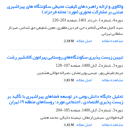
واکاوی و ارائه راهبردهای کیفیت محیطی سکونتگاه های پیراشهری
مبتنی بر مشارکت محوری (مورد: محله فرحزاد)
دوره 4، شماره 1، خرداد 1401، صفحه
201-220
سید کمیل صالحی کمامردخی، فردین مظفری، معین شفیعی حق شناس، مهرناز
سلطانی تهرانی
مشاهده مقاله
اصل مقاله
2.18 M
تبیین زیست پذیری سکونتگاه‌های روستایی پیرامون کلانشهر رشت
دوره 3، شماره 2، آبان 1400، صفحه
107-128
مریم علینقی پور، عیسی پوررمضان، نصراله مولائی هشجین
مشاهده مقاله
اصل مقاله
1.81 M
تحلیل جایگاه دانش بومی در توسعه فضاهای پیراشهری با تأکید بر
زیست پذیری اقتصادی ـ اجتماعی مورد: روستاهای منطقه ۱۹ تهران
دوره 3، شماره 2، آبان 1400، صفحه
185-204
الهه فولادی، سیمین ارمغان، تهمینه دانیالی، محمد همتی
مشاهده مقاله
اصل مقاله
1.42 M