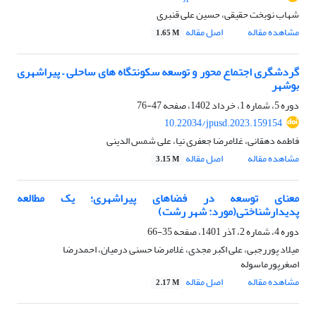
شهاب نوبخت حقیقی، حسین علی قنبری
مشاهده مقاله
اصل مقاله
1.65 M
گردشگری اجتماع محور و توسعه سکونتگاه های ساحلی – پیراشهری
بوشهر
دوره 5، شماره 1، خرداد 1402، صفحه
47-76
10.22034/jpusd.2023.159154
فاطمه دهقانی، غلامرضا جعفری نیا، علی شمس الدینی
مشاهده مقاله
اصل مقاله
3.15 M
معنای توسعه در فضاهای پیراشهری؛ یک مطالعه
پدیدارشناختی(مورد: شهر رشت)
دوره 4، شماره 2، آذر 1401، صفحه
35-66
میلاد پوررجبی، علی اکبر مجدی، غلامرضا حسنی درمیان، احمدرضا
اصغرپورماسوله
مشاهده مقاله
اصل مقاله
2.17 M