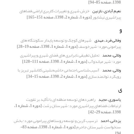
1398، صفحه 85-94]
نعیم آبادی، نازنین
خزش شهری و تغییرات کاربری اراضی فضاهای
پیراشهری نیشابور
[دوره 1، شماره 2، 1398، صفحه 151-165]
و
وفائی فرد، مهدی
شهرهای کوچک و توسعه پایدار سکونتگاه های
پیرامونی مورد: شهرخوسف
[دوره 1، شماره 1، 1398، صفحه 19-28]
ولائی، محمد
تحلیل تطبیقی نابرابری های فضای شهری و پیراشهری
مورد: شهر میاندوآب
[دوره 1، شماره 1، 1398، صفحه 111-128]
ولائی، محمد
آسیب‌شناسی اجتماعی حاشیه‌نشینی کلانشهر تبریز با
رویکرد توانمندسازی
[دوره 1، شماره 2، 1398، صفحه 15-34]
ی
یاسوری، مجید
راهبردهای توسعه منطقه ای با تأکید بر تقویت
ارتباطات فضاهای پیراشهری مورد: شهرستان رشت
[دوره 1، شماره 1،
1398، صفحه 29-42]
یزدانی، احمد
ترسیب کربن و توسعه روستاهای پیرامونی مورد: بخش
سنخواستِ شهرستان جاجرم
[دوره 1، شماره 1، 1398، صفحه 83-
94]