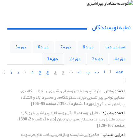
نمایه نویسندگان
همه دوره ها
دوره 8
دوره 7
دوره 6
دوره 5
دوره 4
دوره 3
دوره 2
دوره 1
همه
آ
ا
ب
پ
ت
ث
ج
چ
ح
خ
د
ذ
ر
ز
ژ
ا
احمدی، مظهر
اثرات پیوندهای روستایی – شهری بر تحولات کالبدی –
فضایی نواحی پیراشهری مورد: سکونتگاه‌های محمودآباد و آتشگاه
پیرامون شهر کرج
[دوره 1، شماره 2، 1398، صفحه 95-106]
احمدی، منیژه
تحلیل توسعه یافتگی روستاهای پیراشهر با رویکرد
پیوند متقابل مورد: دهستان سهرین زنجان
[دوره 1، شماره 2، 1398،
صفحه 107-120]
امرایی، مهتاب
حکمروایی شایسته و بازآفرینی بافت های فرسوده