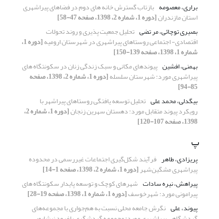
براری، معصومه
بازتاب گسترش خانه های دوم در فضاهای پیراشهری
استان مازندران
[دوره 1، شماره 2، 1398، صفحه 47-58]
بصیری توچائی، مر تضی
تحلیل جمعیت پذیری و روند تحولات
اقتصادی- اجتماعی روستاهای پیراشهری در شهرستان ارومیه
[دوره 1،
شماره 1، 1398، صفحه 139-150]
بهمنی، افشین
پیوندهای مکانی و سبک زندگی زنان در سکونتگاه های
پیراشهری مورد: شهرستان سلسله
[دوره 1، شماره 2، 1398، صفحه
85-94]
بیگدلی، محمد علی
تحلیل توسعه یافتگی روستاهای پیراشهر با
رویکرد پیوند متقابل مورد: دهستان سهرین زنجان
[دوره 1، شماره 2،
1398، صفحه 107-120]
پ
پریزادی، طاهر
فرآیند شکل‌گیری اجتماعات غیررسمی در محدوده
پیراشهری مشگین‌شهر
[دوره 1، شماره 2، 1398، صفحه 1-14]
پیراهش، نیره سادات
شهرهای کوچک و توسعه پایدار سکونتگاه های
پیرامونی مورد: شهرخوسف
[دوره 1، شماره 1، 1398، صفحه 19-28]
پیوند، علی
نگرش جامعه محلی نسبت به هم‌جواری با مجموعه‌های
گردشگاهی پیراشهری مورد: مجموعه گردشگری باغرود نیشابور