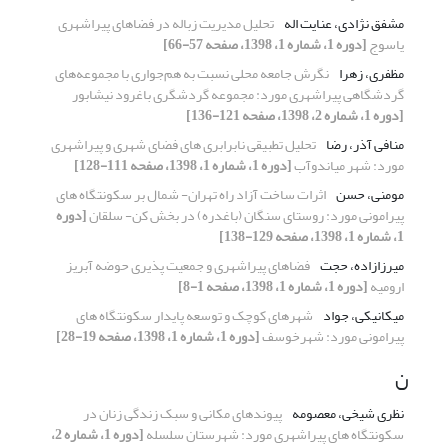
مشفق نژادی، عنایت اله
تحلیل مدیریت زباله در فضاهای پیراشهری
یاسوج
[دوره 1، شماره 1، 1398، صفحه 57-66]
مظفری، زهرا
نگرش جامعه محلی نسبت به هم‌جواری با مجموعه‌های
گردشگاهی پیراشهری مورد: مجموعه گردشگری باغرود نیشابور
[دوره 1، شماره 2، 1398، صفحه 121-136]
منافی آذر، رضا
تحلیل تطبیقی نابرابری های فضای شهری و پیراشهری
مورد: شهر میاندوآب
[دوره 1، شماره 1، 1398، صفحه 111-128]
مومنی، حسن
اثرات ساخت آزاد راه تهران- شمال بر سکونتگاه های
پیرامونی مورد: روستای سنگان (باغدره) در بخش کن- سلقان
[دوره
1، شماره 1، 1398، صفحه 129-138]
میرزازاده، حجت
فضاهای پیراشهری و جمعیت پذیری حوضه آبریز
ارومیه
[دوره 1، شماره 1، 1398، صفحه 1-8]
میکانیکی، جواد
شهرهای کوچک و توسعه پایدار سکونتگاه های
پیرامونی مورد: شهرخوسف
[دوره 1، شماره 1، 1398، صفحه 19-28]
ن
نظری شیخی، معصومه
پیوندهای مکانی و سبک زندگی زنان در
سکونتگاه های پیراشهری مورد: شهرستان سلسله
[دوره 1، شماره 2،