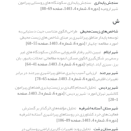
سنجش پایداری
سنجش پایداری سکونتگاه های روستایی پیرامون
شهر ارومیه
[دوره 6، شماره 4، 1403، صفحه 69-88]
ش
شاخص‌های زیست‌محیطی
طراحی الگوی متناسب جهت دستیابی به
توسعه پایدار مناطق پیراشهری بر مبنای شاخص های زیست محیطی
(مورد مطالعه: چابهار)
[دوره 6، شماره 4، 1403، صفحه 55-68]
شهر ایلام
تبیین تاثیر رفتار قلمروپایی ساکنان سکونتگاه های غیر
رسمی بر شکل‌گیری الگوی مسکن (نمونه مطالعاتی :محلات بانبور، بان
برز، سبزی آباد، ایلام)
[دوره 6، شماره 1، 1403، صفحه 41-64]
شهر بیرجند
ارزیابی آسیب پذیری مناطق پیراشهری بیرجند در برابر
تغییرات اقلیمی
[دوره 6، شماره 1، 1403، صفحه 65-78]
شهر پردیس
تحلیل انسجام کالبدی بر زیست‌پذیری فضاهای پیرامون
کلانشهر تهران(مورد: شهر پردیس)
[دوره 6، شماره 3، 1403، صفحه
1-20]
شهرستان آستانه اشرفیه
تحلیل مؤلفه‌های اثرگذار بر گسترش
فعالیت‌های خرد کشاورزی در روستاهای پیراشهری آستانه اشرفیه
[دوره 6، شماره 4، 1403، صفحه 89-106]
شهرستان رشت
تحلیل روند تغییرات کاربری اراضی روستایی در