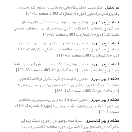
فراتحلیل
دگردیسی سکونتگاه‌های روستایی در مجاور کلان‌شهرها:
یک پژوهش فراتحلیل
[دوره 6، شماره 2، 1403، صفحه 67-84]
فضاهای پیراشهری
واکاوی عوامل مؤثر بر دلبستگی مکانی مناطق
پیراشهری قائمشهر با تمرکز بر آزادی بهره-بردار (مورد مطالعه: محله‌ی
مفت‌آباد )
[دوره 6، شماره 1، 1403، صفحه 17-40]
فضاهای پیراشهری
تحلیل روند تغییرات کاربری اراضی روستایی در
فضاهای پیراشهری رشت(مورد مطالعه: روستاهای بخش لشت نشاء)
[دوره 6، شماره 1، 1403، صفحه 97-114]
فضاهای پیراشهری
تحلیل عوامل تاثیرگذار بر گسترش فیزیکی منطقه
پیراشهری کلان شهر شیراز
[دوره 6، شماره 2، 1403، صفحه 85-100]
فضاهای پیراشهری
تحلیل رضایتمندی گردشگران از اقامتگاه‌های
بوم‌گردی در فضاهای پیراشهری (مطالعه موردی: شهرستان ورامین)
[دوره 6، شماره 3، 1403، صفحه 145-166]
فضاهای پیراشهری
تحلیل انسجام کالبدی بر زیست‌پذیری فضاهای
پیرامون کلانشهر تهران(مورد: شهر پردیس)
[دوره 6، شماره 3، 1403،
صفحه 1-20]
فضاهای پیراکلانشهری
شرط عدم توفیق در ازدواج: سبک زندگی
ناکارآمد در فضاهای پیراکلانشهری (مورد مطالعه: کلانشهر مشهد)