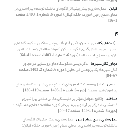
گیلان
مدل‌سازی و پیش‌بینی اثر الگوهای مختلف توسعه پیراشهری بر
دمای سطح زمین (مورد: جلگه گیلان)
[دوره 6، شماره 1، 1403، صفحه
1-16]
م
مؤلفه‌های کالبدی
تبیین تاثیر رفتار قلمروپایی ساکنان سکونتگاه های
غیر رسمی بر شکل‌گیری الگوی مسکن (نمونه مطالعاتی :محلات بانبور،
بان برز، سبزی آباد، ایلام)
[دوره 6، شماره 1، 1403، صفحه 41-64]
مجاور کلان‌شهرها
دگردیسی سکونتگاه‌های روستایی در مجاور
کلان‌شهرها: یک پژوهش فراتحلیل
[دوره 6، شماره 2، 1403، صفحه
67-84]
محیطی
تحلیل وضعیت شاخص‌های زیست‌پذیری در روستا-شهرهای
پیرامون شهر همدان
[دوره 6، شماره 2، 1403، صفحه 119-136]
مداخله
واکاوی عوامل مؤثر بر دلبستگی مکانی مناطق پیراشهری
قائمشهر با تمرکز بر آزادی بهره-بردار (مورد مطالعه: محله‌ی مفت‌آباد )
[دوره 6، شماره 1، 1403، صفحه 17-40]
مدل‌سازی دمای سطح زمین
مدل‌سازی و پیش‌بینی اثر الگوهای
مختلف توسعه پیراشهری بر دمای سطح زمین (مورد: جلگه گیلان)