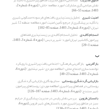
الگوی مدیریت
شناسایی الگوی مدیریت مناطق پیراشهری با تاکید بر
نقش میانجی گری مشارکت (مورد مطالعه: خاش)
[دوره 6، شماره 2،
1403، صفحه 55-66]
امنیت شهری
تحلیل زیست‌پذیری بافت‌های فرسوده مسکونی شهری
با تأکید بر پیشگیری از جرم و تأمین امنیت (موردمطالعه: منطقه 12 شهر
تهران)
[دوره 6، شماره 3، 1403، صفحه 85-102]
انسجام کالبدی
تحلیل انسجام کالبدی بر زیست‌پذیری فضاهای
پیرامون کلانشهر تهران(مورد: شهر پردیس)
[دوره 6، شماره 3، 1403،
صفحه 1-20]
ب
بازآفرینی
بازآفرینی فرهنگی- اجتماعی بافت پیراشهری با رویکرد
توانمندسازی اجتماع محلی؛ (مطالعه موردی: شهر نیشابور)
[دوره 6،
شماره 2، 1403، صفحه 23-40]
بازاریابی گردشگری روستایی
سناریونگاری بازاریابی گردشگری
روستایی در فضاهای پیراشهری (مطالعه موردی: روستاهای پیرامون
شهر سنندج)
[دوره 6، شماره 4، 1403، صفحه 107-126]
باغستان قزوین
بررسی نقش پلیس در مدیریت پیشگیری از جرایم
سبز در مناطق پیراشهری مورد باغستان‌های شهر قزوین
[دوره 6،
شماره 1، 1403، صفحه 115-130]