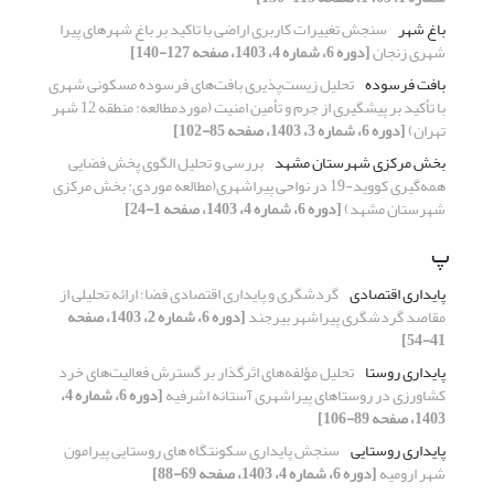
باغ شهر
سنجش تغییرات کاربری اراضی با تاکید بر باغ شهرهای پیرا
شهری زنجان
[دوره 6، شماره 4، 1403، صفحه 127-140]
بافت فرسوده
تحلیل زیست‌پذیری بافت‌های فرسوده مسکونی شهری
با تأکید بر پیشگیری از جرم و تأمین امنیت (موردمطالعه: منطقه 12 شهر
تهران)
[دوره 6، شماره 3، 1403، صفحه 85-102]
بخش مرکزی شهرستان مشهد
بررسی و تحلیل الگوی پخش فضایی
همه‌گیری کووید-19 در نواحی پیراشهری(مطالعه موردی: بخش مرکزی
شهرستان مشهد)
[دوره 6، شماره 4، 1403، صفحه 1-24]
پ
پایداری اقتصادی
گردشگری و پایداری اقتصادی فضا؛ ارائه تحلیلی از
مقاصد گردشگری پیراشهر بیرجند
[دوره 6، شماره 2، 1403، صفحه
41-54]
پایداری روستا
تحلیل مؤلفه‌های اثرگذار بر گسترش فعالیت‌های خرد
کشاورزی در روستاهای پیراشهری آستانه اشرفیه
[دوره 6، شماره 4،
1403، صفحه 89-106]
پایداری روستایی
سنجش پایداری سکونتگاه های روستایی پیرامون
شهر ارومیه
[دوره 6، شماره 4، 1403، صفحه 69-88]