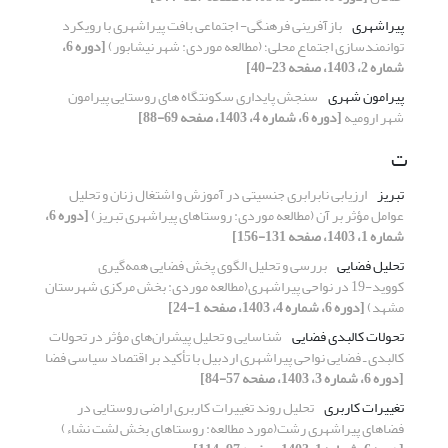
پیراشهری
بازآفرینی فرهنگی- اجتماعی بافت پیراشهری با رویکرد
توانمندسازی اجتماع محلی؛ (مطالعه موردی: شهر نیشابور)
[دوره 6،
شماره 2، 1403، صفحه 23-40]
پیرامون شهری
سنجش پایداری سکونتگاه های روستایی پیرامون
شهر ارومیه
[دوره 6، شماره 4، 1403، صفحه 69-88]
ت
تبریز
ارزیابی نابرابری جنسیتی در آموزش و اشتغال زنان و تحلیل
عوامل مؤثر بر آن (مطالعه موردی: روستاهای پیراشهری تبریز)
[دوره 6،
شماره 1، 1403، صفحه 131-156]
تحلیل فضایی
بررسی و تحلیل الگوی پخش فضایی همه‌گیری
کووید-19 در نواحی پیراشهری(مطالعه موردی: بخش مرکزی شهرستان
مشهد)
[دوره 6، شماره 4، 1403، صفحه 1-24]
تحولات کالبدی فضایی
شناسایی و تحلیل پیشران‌های مؤثر در تحولات
کالبدی ـ فضایی نواحی پیراشهری اردبیل با تأکید بر اقتصاد سیاسی فضا
[دوره 6، شماره 3، 1403، صفحه 57-84]
تغییرات کاربری
تحلیل روند تغییرات کاربری اراضی روستایی در
فضاهای پیراشهری رشت(مورد مطالعه: روستاهای بخش لشت نشاء)