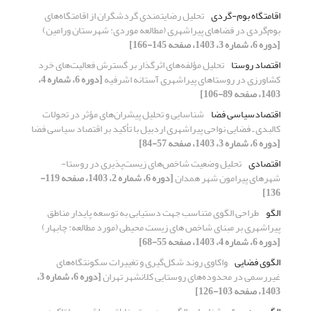
اقامتگاه بوم-گردی
تحلیل رضایتمندی گردشگران از اقامتگاه‌های
بوم‌گردی در فضاهای پیراشهری (مطالعه موردی: شهرستان ورامین)
[دوره 6، شماره 3، 1403، صفحه 145-166]
اقتصاد روستا
تحلیل مؤلفه‌های اثرگذار بر گسترش فعالیت‌های خرد
کشاورزی در روستاهای پیراشهری آستانه اشرفیه
[دوره 6، شماره 4،
1403، صفحه 89-106]
اقتصادسیاسی فضا
شناسایی و تحلیل پیشران‌های مؤثر در تحولات
کالبدی ـ فضایی نواحی پیراشهری اردبیل با تأکید بر اقتصاد سیاسی فضا
[دوره 6، شماره 3، 1403، صفحه 57-84]
اقتصادی
تحلیل وضعیت شاخص‌های زیست‌پذیری در روستا-
شهرهای پیرامون شهر همدان
[دوره 6، شماره 2، 1403، صفحه 119-
136]
الگو
طراحی الگوی متناسب جهت دستیابی به توسعه پایدار مناطق
پیراشهری بر مبنای شاخص های زیست محیطی (مورد مطالعه: چابهار)
[دوره 6، شماره 4، 1403، صفحه 55-68]
الگوی فضایی
واکاوی روند شکل‌گیری و تغییرات سکونتگاه‌های
غیررسمی در محدوده‌های روستایی کلانشهر تهران
[دوره 6، شماره 3،
1403، صفحه 103-126]