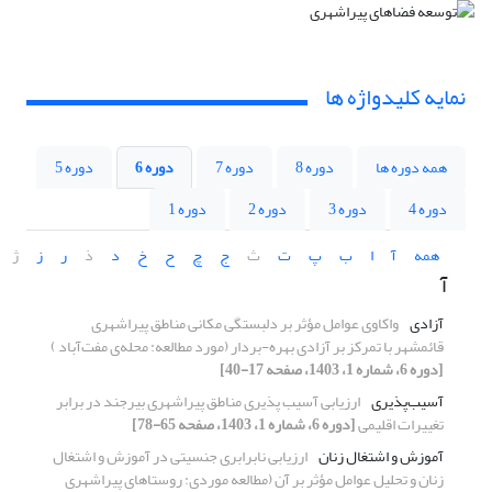
نمایه کلیدواژه ها
همه دوره ها
دوره 8
دوره 7
دوره 6
دوره 5
دوره 4
دوره 3
دوره 2
دوره 1
همه
آ
ا
ب
پ
ت
ث
ج
چ
ح
خ
د
ذ
ر
ز
ژ
آ
آزادی
واکاوی عوامل مؤثر بر دلبستگی مکانی مناطق پیراشهری
قائمشهر با تمرکز بر آزادی بهره-بردار (مورد مطالعه: محله‌ی مفت‌آباد )
[دوره 6، شماره 1، 1403، صفحه 17-40]
آسیب‌پذیری
ارزیابی آسیب پذیری مناطق پیراشهری بیرجند در برابر
تغییرات اقلیمی
[دوره 6، شماره 1، 1403، صفحه 65-78]
آموزش و اشتغال زنان
ارزیابی نابرابری جنسیتی در آموزش و اشتغال
زنان و تحلیل عوامل مؤثر بر آن (مطالعه موردی: روستاهای پیراشهری