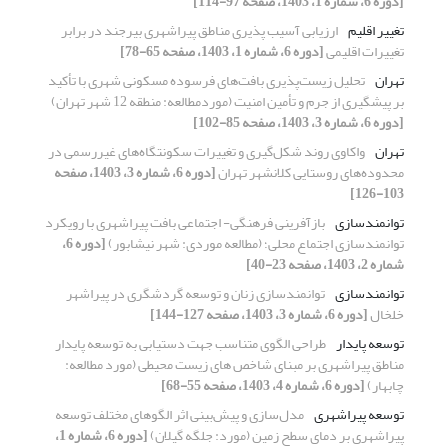
[دوره 6، شماره 1، 1403، صفحه 97-114]
تغییر اقلیم
ارزیابی آسیب پذیری مناطق پیراشهری بیرجند در برابر
تغییرات اقلیمی
[دوره 6، شماره 1، 1403، صفحه 65-78]
تهران
تحلیل زیست‌پذیری بافت‌های فرسوده مسکونی شهری با تأکید
بر پیشگیری از جرم و تأمین امنیت (موردمطالعه: منطقه 12 شهر تهران)
[دوره 6، شماره 3، 1403، صفحه 85-102]
تهران
واکاوی روند شکل‌گیری و تغییرات سکونتگاه‌های غیررسمی در
محدوده‌های روستایی کلانشهر تهران
[دوره 6، شماره 3، 1403، صفحه
103-126]
توانمندسازی
بازآفرینی فرهنگی- اجتماعی بافت پیراشهری با رویکرد
توانمندسازی اجتماع محلی؛ (مطالعه موردی: شهر نیشابور)
[دوره 6،
شماره 2، 1403، صفحه 23-40]
توانمندسازی
توانمندسازی زنان و توسعه گردشگری در پیراشهر
خلخال
[دوره 6، شماره 3، 1403، صفحه 127-144]
توسعه پایدار
طراحی الگوی متناسب جهت دستیابی به توسعه پایدار
مناطق پیراشهری بر مبنای شاخص های زیست محیطی (مورد مطالعه:
چابهار)
[دوره 6، شماره 4، 1403، صفحه 55-68]
توسعه پیراشهری
مدل‌سازی و پیش‌بینی اثر الگوهای مختلف توسعه
پیراشهری بر دمای سطح زمین (مورد: جلگه گیلان)
[دوره 6، شماره 1،