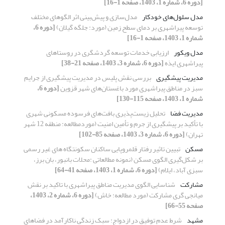
[دوره 6، شماره 1، 1403، صفحه 1-16]
مدل سلول‌های خودکار
مدل‌سازی و پیش‌بینی اثر الگوهای مختلف
توسعه پیراشهری بر دمای سطح زمین (مورد: جلگه گیلان)
[دوره 6،
شماره 1، 1403، صفحه 1-16]
مدل ویکور
ارزیابی خدمات توسعه گردشگری در روستاهای
پیراشهری ایذه
[دوره 6، شماره 3، 1403، صفحه 21-38]
مدیریت پیشگیری
بررسی نقش پلیس در مدیریت پیشگیری از جرایم
سبز در مناطق پیراشهری مورد باغستان‌های شهر قزوین
[دوره 6،
شماره 1، 1403، صفحه 115-130]
مدیریت فضا
تحلیل زیست‌پذیری بافت‌های فرسوده مسکونی شهری
با تأکید بر پیشگیری از جرم و تأمین امنیت (موردمطالعه: منطقه 12 شهر
تهران)
[دوره 6، شماره 3، 1403، صفحه 85-102]
مسکن
تبیین تاثیر رفتار قلمروپایی ساکنان سکونتگاه های غیر رسمی
بر شکل‌گیری الگوی مسکن (نمونه مطالعاتی :محلات بانبور، بان برز،
سبزی آباد، ایلام)
[دوره 6، شماره 1، 1403، صفحه 41-64]
مشارکت
شناسایی الگوی مدیریت مناطق پیراشهری با تاکید بر نقش
میانجی گری مشارکت (مورد مطالعه: خاش)
[دوره 6، شماره 2، 1403،
صفحه 55-66]
مشهد
شرط عدم توفیق در ازدواج: سبک زندگی ناکارآمد در فضاهای