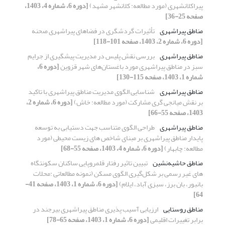
پیراکلانشهری (مورد مطالعه: کلانشهر مشهد)
[دوره 6، شماره 4، 1403،
صفحه 25-36]
مناطق پیراشهری
تأثیرات گردشگری در فضاهای پیراشهری صحنه
[دوره 6، شماره 2، 1403، صفحه 101-118]
مناطق پیراشهری
بررسی نقش پلیس در مدیریت پیشگیری از جرایم
سبز در مناطق پیراشهری مورد باغستان‌های شهر قزوین
[دوره 6،
شماره 1، 1403، صفحه 115-130]
مناطق پیراشهری
شناسایی الگوی مدیریت مناطق پیراشهری با تاکید
بر نقش میانجی گری مشارکت (مورد مطالعه: خاش)
[دوره 6، شماره 2،
1403، صفحه 55-66]
مناطق پیراشهری
طراحی الگوی متناسب جهت دستیابی به توسعه
پایدار مناطق پیراشهری بر مبنای شاخص های زیست محیطی (مورد
مطالعه: چابهار)
[دوره 6، شماره 4، 1403، صفحه 55-68]
مناطق حاشیه‌نشین
تبیین تاثیر رفتار قلمروپایی ساکنان سکونتگاه
های غیر رسمی بر شکل‌گیری الگوی مسکن (نمونه مطالعاتی :محلات
بانبور، بان برز، سبزی آباد، ایلام)
[دوره 6، شماره 1، 1403، صفحه 41-
64]
مناطق روستایی
ارزیابی آسیب پذیری مناطق پیراشهری بیرجند در
برابر تغییرات اقلیمی
[دوره 6، شماره 1، 1403، صفحه 65-78]