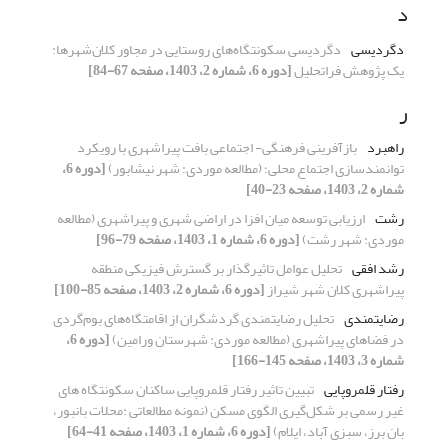
د
دگردیسی
دگردیسی سکونتگاه‌های روستایی در مجاور کلان‌شهرها:
یک پژوهش فراتحلیل
[دوره 6، شماره 2، 1403، صفحه 67-84]
ر
راهبرد
بازآفرینی فرهنگی- اجتماعی بافت پیراشهری با رویکرد
توانمندسازی اجتماع محلی؛ (مطالعه موردی: شهر نیشابور)
[دوره 6،
شماره 2، 1403، صفحه 23-40]
رشت
ارزیابی توسعه میان افزا در اراضی شهری و پیراشهری (مطالعه
موردی: شهر رشت)
[دوره 6، شماره 1، 1403، صفحه 79-96]
رشد افقی
تحلیل عوامل تاثیرگذار بر گسترش فیزیکی منطقه
پیراشهری کلان شهر شیراز
[دوره 6، شماره 2، 1403، صفحه 85-100]
رضایتمندی
تحلیل رضایتمندی گردشگران از اقامتگاه‌های بوم‌گردی
در فضاهای پیراشهری (مطالعه موردی: شهرستان ورامین)
[دوره 6،
شماره 3، 1403، صفحه 145-166]
رفتار قلمروپایی
تبیین تاثیر رفتار قلمروپایی ساکنان سکونتگاه های
غیر رسمی بر شکل‌گیری الگوی مسکن (نمونه مطالعاتی :محلات بانبور،
بان برز، سبزی آباد، ایلام)
[دوره 6، شماره 1، 1403، صفحه 41-64]