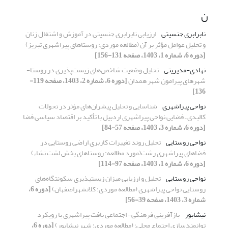
ن
نابرابری جنسیتی
ارزیابی نابرابری جنسیتی در آموزش و اشتغال زنان
و تحلیل عوامل مؤثر بر آن (مطالعه موردی: روستاهای پیراشهری تبریز)
[دوره 6، شماره 1، 1403، صفحه 131-156]
نهادی-مدیریتی
تحلیل وضعیت شاخص‌های زیست‌پذیری در روستا-
شهرهای پیرامون شهر همدان
[دوره 6، شماره 2، 1403، صفحه 119-
136]
نواحی پیراشهری
شناسایی و تحلیل پیشران‌های مؤثر در تحولات
کالبدی ـ فضایی نواحی پیراشهری اردبیل با تأکید بر اقتصاد سیاسی فضا
[دوره 6، شماره 3، 1403، صفحه 57-84]
نواحی روستایی
تحلیل روند تغییرات کاربری اراضی روستایی در
فضاهای پیراشهری رشت(مورد مطالعه: روستاهای بخش لشت نشاء)
[دوره 6، شماره 1، 1403، صفحه 97-114]
نواحی روستایی
تحلیل و ارزیابی میزان زیست‎پذیری سکونتگاه‌های
روستایی نواحی پیراشهری (مطالعه موردی: کلانشهراصفهان)
[دوره 6،
شماره 3، 1403، صفحه 39-56]
نیشابور
بازآفرینی فرهنگی- اجتماعی بافت پیراشهری با رویکرد
توانمندسازی اجتماع محلی؛ (مطالعه موردی: شهر نیشابور)
[دوره 6،