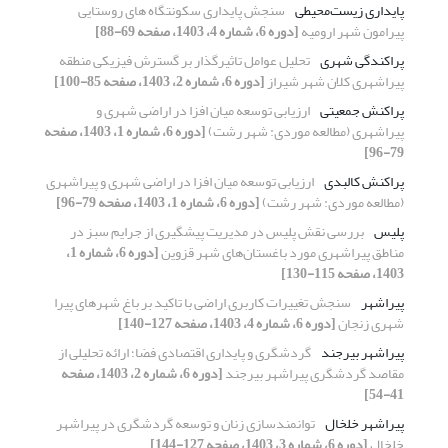
پایداری زیست‌محیطی
سنجش پایداری سکونتگاه های روستایی
پیرامون شهر ارومیه
[دوره 6، شماره 4، 1403، صفحه 69-88]
پراکندگی شهری
تحلیل عوامل تاثیرگذار بر گسترش فیزیکی منطقه
پیراشهری کلان شهر شیراز
[دوره 6، شماره 2، 1403، صفحه 85-100]
پراکنش جمعیتی
ارزیابی توسعه میان افزا در اراضی شهری و
پیراشهری (مطالعه موردی: شهر رشت)
[دوره 6، شماره 1، 1403، صفحه
79-96]
پراکنش کالبدی
ارزیابی توسعه میان افزا در اراضی شهری و پیراشهری
(مطالعه موردی: شهر رشت)
[دوره 6، شماره 1، 1403، صفحه 79-96]
پلیس
بررسی نقش پلیس در مدیریت پیشگیری از جرایم سبز در
مناطق پیراشهری مورد باغستان‌های شهر قزوین
[دوره 6، شماره 1،
1403، صفحه 115-130]
پیراشهر
سنجش تغییرات کاربری اراضی با تاکید بر باغ شهرهای پیرا
شهری زنجان
[دوره 6، شماره 4، 1403، صفحه 127-140]
پیراشهر بیرجند
گردشگری و پایداری اقتصادی فضا؛ ارائه تحلیلی از
مقاصد گردشگری پیراشهر بیرجند
[دوره 6، شماره 2، 1403، صفحه
41-54]
پیراشهر خلخال
توانمندسازی زنان و توسعه گردشگری در پیراشهر
خلخال
[دوره 6، شماره 3، 1403، صفحه 127-144]